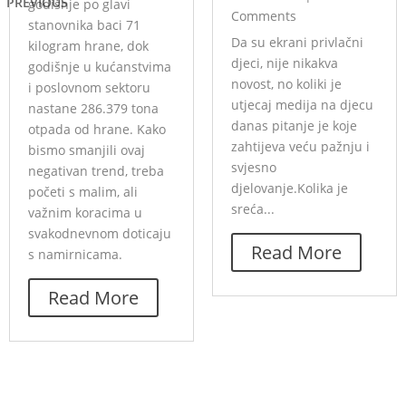
PREVIOUS
godišnje po glavi
Comments
stanovnika baci 71
Da su ekrani privlačni
kilogram hrane, dok
djeci, nije nikakva
godišnje u kućanstvima
novost, no koliki je
i poslovnom sektoru
utjecaj medija na djecu
nastane 286.379 tona
danas pitanje je koje
otpada od hrane. Kako
zahtijeva veću pažnju i
bismo smanjili ovaj
svjesno
negativan trend, treba
djelovanje.Kolika je
početi s malim, ali
sreća...
važnim koracima u
svakodnevnom doticaju
Read More
s namirnicama.
Read More