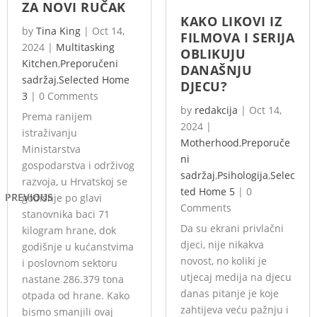
ZA NOVI RUČAK
KAKO LIKOVI IZ
by
Tina King
|
Oct 14,
FILMOVA I SERIJA
2024
|
Multitasking
OBLIKUJU
Kitchen
,
Preporučeni
DANAŠNJU
sadržaj
,
Selected Home
DJECU?
3
|
0 Comments
by
redakcija
|
Oct 14,
Prema ranijem
2024
|
istraživanju
Motherhood
,
Preporuče
Ministarstva
ni
gospodarstva i održivog
sadržaj
,
Psihologija
,
Selec
razvoja, u Hrvatskoj se
ted Home 5
|
0
PREVIOUS
godišnje po glavi
Comments
stanovnika baci 71
Da su ekrani privlačni
kilogram hrane, dok
djeci, nije nikakva
godišnje u kućanstvima
novost, no koliki je
i poslovnom sektoru
utjecaj medija na djecu
nastane 286.379 tona
danas pitanje je koje
otpada od hrane. Kako
zahtijeva veću pažnju i
bismo smanjili ovaj