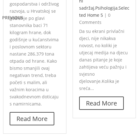
ni
gospodarstva i održivog
sadržaj
,
Psihologija
,
Selec
razvoja, u Hrvatskoj se
ted Home 5
|
0
PREVIOUS
godišnje po glavi
Comments
stanovnika baci 71
Da su ekrani privlačni
kilogram hrane, dok
djeci, nije nikakva
godišnje u kućanstvima
novost, no koliki je
i poslovnom sektoru
utjecaj medija na djecu
nastane 286.379 tona
danas pitanje je koje
otpada od hrane. Kako
zahtijeva veću pažnju i
bismo smanjili ovaj
svjesno
negativan trend, treba
djelovanje.Kolika je
početi s malim, ali
sreća...
važnim koracima u
svakodnevnom doticaju
Read More
s namirnicama.
Read More