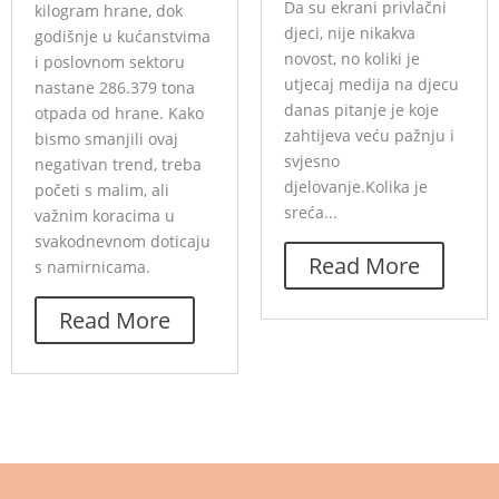
Da su ekrani privlačni
kilogram hrane, dok
djeci, nije nikakva
godišnje u kućanstvima
novost, no koliki je
i poslovnom sektoru
utjecaj medija na djecu
nastane 286.379 tona
danas pitanje je koje
otpada od hrane. Kako
zahtijeva veću pažnju i
bismo smanjili ovaj
svjesno
negativan trend, treba
djelovanje.Kolika je
početi s malim, ali
sreća...
važnim koracima u
svakodnevnom doticaju
Read More
s namirnicama.
Read More