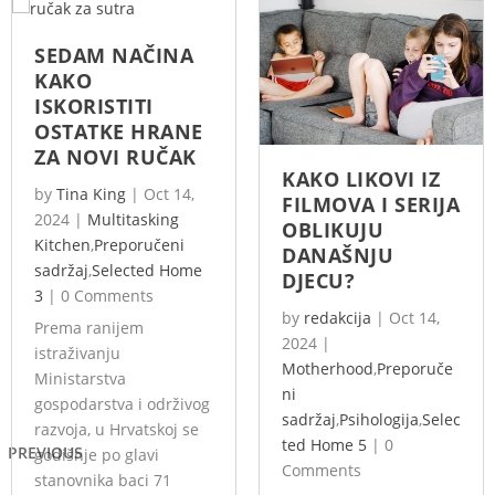
SEDAM NAČINA
KAKO
ISKORISTITI
OSTATKE HRANE
ZA NOVI RUČAK
KAKO LIKOVI IZ
by
Tina King
|
Oct 14,
FILMOVA I SERIJA
2024
|
Multitasking
OBLIKUJU
Kitchen
,
Preporučeni
DANAŠNJU
sadržaj
,
Selected Home
DJECU?
3
|
0 Comments
by
redakcija
|
Oct 14,
Prema ranijem
2024
|
istraživanju
Motherhood
,
Preporuče
Ministarstva
ni
gospodarstva i održivog
sadržaj
,
Psihologija
,
Selec
razvoja, u Hrvatskoj se
ted Home 5
|
0
PREVIOUS
godišnje po glavi
Comments
stanovnika baci 71