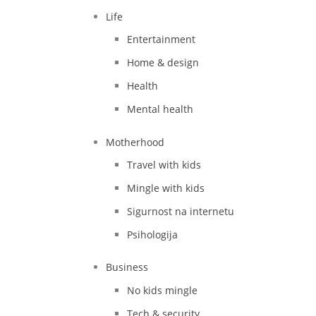
Life
Entertainment
Home & design
Health
Mental health
Motherhood
Travel with kids
Mingle with kids
Sigurnost na internetu
Psihologija
Business
No kids mingle
Tech & security