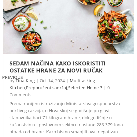
SEDAM NAČINA KAKO ISKORISTITI
OSTATKE HRANE ZA NOVI RUČAK
PREVIOUS
by
Tina King
|
Oct 14, 2024
|
Multitasking
Kitchen
,
Preporučeni sadržaj
,
Selected Home 3
|
0
Comments
Prema ranijem istraživanju Ministarstva gospodarstva i
održivog razvoja, u Hrvatskoj se godišnje po glavi
stanovnika baci 71 kilogram hrane, dok godišnje u
kućanstvima i poslovnom sektoru nastane 286.379 tona
otpada od hrane. Kako bismo smanjili ovaj negativan