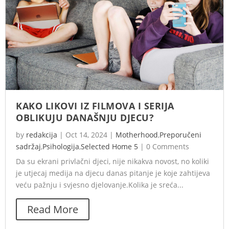
KAKO LIKOVI IZ FILMOVA I SERIJA
OBLIKUJU DANAŠNJU DJECU?
by
redakcija
|
Oct 14, 2024
|
Motherhood
,
Preporučeni
sadržaj
,
Psihologija
,
Selected Home 5
|
0 Comments
Da su ekrani privlačni djeci, nije nikakva novost, no koliki
je utjecaj medija na djecu danas pitanje je koje zahtijeva
veću pažnju i svjesno djelovanje.Kolika je sreća...
Read More