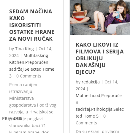
SEDAM NAČINA
KAKO
ISKORISTITI
OSTATKE HRANE
ZA NOVI RUČAK
KAKO LIKOVI IZ
by
Tina King
|
Oct 14,
FILMOVA I SERIJA
2024
|
Multitasking
OBLIKUJU
Kitchen
,
Preporučeni
DANAŠNJU
sadržaj
,
Selected Home
DJECU?
3
|
0 Comments
by
redakcija
|
Oct 14,
Prema ranijem
2024
|
istraživanju
Motherhood
,
Preporuče
Ministarstva
ni
gospodarstva i održivog
sadržaj
,
Psihologija
,
Selec
razvoja, u Hrvatskoj se
ted Home 5
|
0
PREVIOUS
godišnje po glavi
Comments
stanovnika baci 71
Da su ekrani privlačni
kilogram hrane, dok