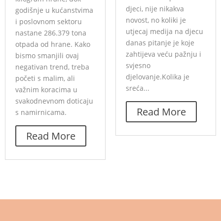
djeci, nije nikakva
godišnje u kućanstvima
novost, no koliki je
i poslovnom sektoru
utjecaj medija na djecu
nastane 286.379 tona
danas pitanje je koje
otpada od hrane. Kako
zahtijeva veću pažnju i
bismo smanjili ovaj
svjesno
negativan trend, treba
djelovanje.Kolika je
početi s malim, ali
sreća...
važnim koracima u
svakodnevnom doticaju
Read More
s namirnicama.
Read More