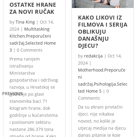
OSTATKE HRANE
ZA NOVI RUČAK
KAKO LIKOVI IZ
by
Tina King
|
Oct 14,
FILMOVA I SERIJA
2024
|
Multitasking
OBLIKUJU
Kitchen
,
Preporučeni
DANAŠNJU
sadržaj
,
Selected Home
DJECU?
3
|
0 Comments
by
redakcija
|
Oct 14,
Prema ranijem
2024
|
istraživanju
Motherhood
,
Preporuče
Ministarstva
ni
gospodarstva i održivog
sadržaj
,
Psihologija
,
Selec
razvoja, u Hrvatskoj se
ted Home 5
|
0
PREVIOUS
godišnje po glavi
Comments
stanovnika baci 71
Da su ekrani privlačni
kilogram hrane, dok
djeci, nije nikakva
godišnje u kućanstvima
novost, no koliki je
i poslovnom sektoru
utjecaj medija na djecu
nastane 286.379 tona
danas pitanje je koje
otpada od hrane. Kako