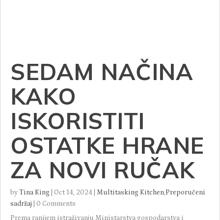
SEDAM NAČINA
KAKO
ISKORISTITI
OSTATKE HRANE
ZA NOVI RUČAK
by
Tina King
|
Oct 14, 2024
|
Multitasking Kitchen
,
Preporučeni
sadržaj
|
0 Comments
Prema ranijem istraživanju Ministarstva gospodarstva i