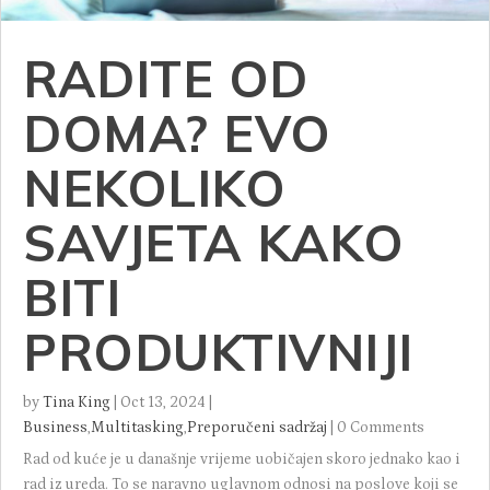
RADITE OD
DOMA? EVO
NEKOLIKO
SAVJETA KAKO
BITI
PRODUKTIVNIJI
by
Tina King
|
Oct 13, 2024
|
Business
,
Multitasking
,
Preporučeni sadržaj
|
0 Comments
Rad od kuće je u današnje vrijeme uobičajen skoro jednako kao i
rad iz ureda. To se naravno uglavnom odnosi na poslove koji se