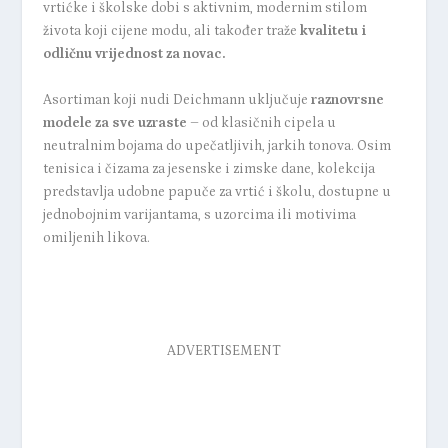
vrtićke i školske dobi s aktivnim, modernim stilom
života koji cijene modu, ali također traže
kvalitetu i
odličnu vrijednost za novac.
Asortiman koji nudi Deichmann uključuje
raznovrsne
modele za sve uzraste
– od klasičnih cipela u
neutralnim bojama do upečatljivih, jarkih tonova. Osim
tenisica i čizama za jesenske i zimske dane, kolekcija
predstavlja udobne papuče za vrtić i školu, dostupne u
jednobojnim varijantama, s uzorcima ili motivima
omiljenih likova.
ADVERTISEMENT