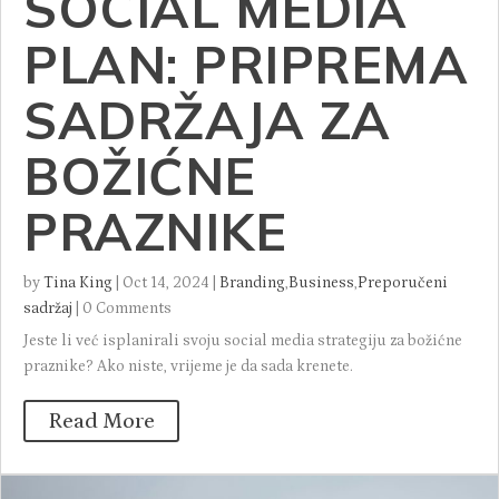
SOCIAL MEDIA
PLAN: PRIPREMA
SADRŽAJA ZA
BOŽIĆNE
PRAZNIKE
by
Tina King
|
Oct 14, 2024
|
Branding
,
Business
,
Preporučeni
sadržaj
|
0 Comments
Jeste li već isplanirali svoju social media strategiju za božićne
praznike? Ako niste, vrijeme je da sada krenete.
Read More