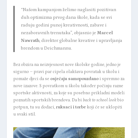
“Našom kampanjom želimo naglasiti
pozitivan
duh optimizma prvog dana škole, kada se svi
raduju godini punoj kreativnosti, zabave i
nezaboravnih trenutaka”, objasnio je
Marcel
Nawrath
, direktor globalne kreative i upravljanja
brendom u Deichmannu.
Bez obzira na neizvjesnost nove školske godine, jedno je
sigurno – pravi par cipela olakšava povratak u školu i
pomaže djeci da se
osjećaju samopouzdano
i spremno za
nove izazove. S povratkom u školu također počinju razne
sportske aktivnosti, za koje su posebno prikladni modeli
poznatih sportskih brendova. Da bi
back to school look
bio
potpun, tu su dodaci,
ruksaci i torbe
koji će se uklopiti
u svaki stil.