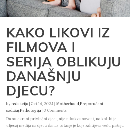
KAKO LIKOVI IZ
FILMOVA I
SERIJA OBLIKUJU
DANAŠNJU
DJECU?
by
redakcija
|
Oct 14, 2024
|
Motherhood
,
Preporučeni
sadržaj
,
Psihologija
|
0 Comments
Da su ekrani privlačni djeci, nije nikakva novost, no koliki je
utjecaj medija na djecu danas pitanje je koje zahtijeva veću pažnju