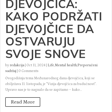
DJEVOJČICA:
KAKO PODRŽATI
DJEVOJČICE DA
OSTVARUJU
SVOJE SNOVE
by
redakcija
|
Oct 11, 2024
|
Life
,
Mental health
,
Preporučeni
sadržaj
|
0 Comments
Ovogodišnja tema Međunarodnog dana djevojčica, koji se
obilježava 11. listopada, je "Vizija djevojčica za budućnost".
Upravo nas je to nagnalo da se zapitamo – kako...
Read More