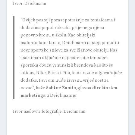
Izvor: Deichmann
“
Uvijek postoji porast potražnje za tenisicama i
dodacima poput ruksaka prije nego djeca
ponovno krenu u školu. Kao obiteljski
maloprodajni lanac, Deichmann nastoji ponuditi
nove sportske stilove za sve članove obitelji. Naš
asortiman uključuje najmodernije tenisice i
sportsku obuću vrhunskih brendova kao što su
adidas, Nike, Puma i Fila, kao i razne odgovarajuće
dodatke. I svi oni nude izvrsnu vrijednost za
novac”, kaže
Sabine Zantis
, glavna
direktorica
marketinga
u Deichmannu.
Izvor naslovne fotografije: Deichmann