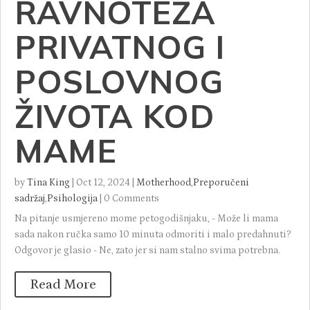
RAVNOTEŽA
PRIVATNOG I
POSLOVNOG
ŽIVOTA KOD
MAME
by
Tina King
|
Oct 12, 2024
|
Motherhood
,
Preporučeni
sadržaj
,
Psihologija
|
0 Comments
Na pitanje usmjereno mome petogodišnjaku, - Može li mama
sada nakon ručka samo 10 minuta odmoriti i malo predahnuti?
Odgovor je glasio - Ne, zato jer si nam stalno svima potrebna.
Read More