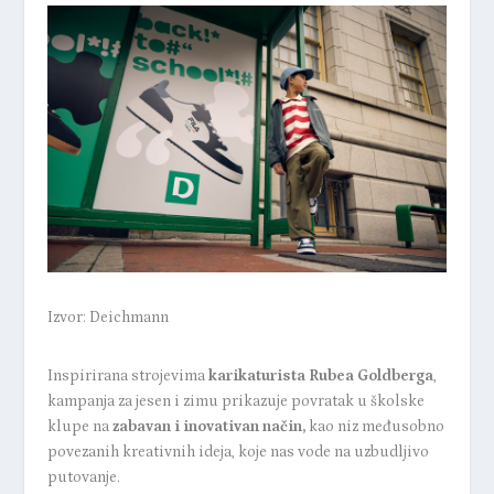
Izvor: Deichmann
Inspirirana strojevima
karikaturista Rubea Goldberga
,
kampanja za jesen i zimu prikazuje povratak u školske
klupe na
zabavan i inovativan način,
kao niz međusobno
povezanih kreativnih ideja, koje nas vode na uzbudljivo
putovanje.