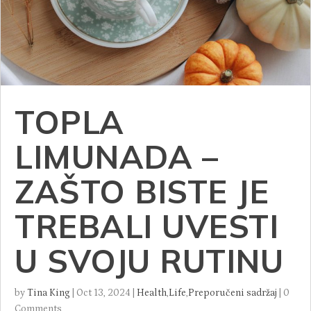
TOPLA
LIMUNADA –
ZAŠTO BISTE JE
TREBALI UVESTI
U SVOJU RUTINU
by
Tina King
|
Oct 13, 2024
|
Health
,
Life
,
Preporučeni sadržaj
|
0
Comments