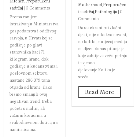
Kitchen
,
Preporučeni
Motherhood
,
Preporučen
sadržaj
|
0 Comments
i sadržaj
,
Psihologija
|
0
Prema ranijem
Comments
istraživanju Ministarstva
Da su ekrani privlačni
gospodarstva i održivog
djeci, nije nikakva novost,
razvoja, u Hrvatskoj se
no koliki je utjecaj medija
godišnje po glavi
na djecu danas pitanje je
stanovnika baci 71
koje zahtijeva veću pažnju
kilogram hrane, dok
i svjesno
godišnje u kućanstvima i
djelovanje.Kolika je
poslovnom sektoru
sreća...
nastane 286.379 tona
otpada od hrane. Kako
Read More
bismo smanjili ovaj
negativan trend, treba
početi s malim, ali
važnim koracima u
svakodnevnom doticaju s
namirnicama.