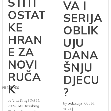
STITI
VA I
OSTAT
SERIJA
KE
OBLIK
HRAN
UJU
E ZA
DANA
NOVI
ŠNJU
RUČA
DJECU
K
?
PREVIOUS
by
Tina King
|
Oct 14,
by
redakcija
|
Oct 14,
2024
|
Multitasking
2024
|