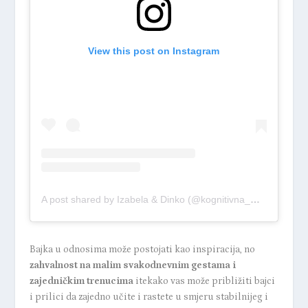
View this post on Instagram
A post shared by Izabela & Dinko (@kognitivna_muza)
Bajka u odnosima može postojati kao inspiracija, no
zahvalnost na malim svakodnevnim gestama i
zajedničkim trenucima
itekako vas može približiti bajci
i prilici da zajedno učite i rastete u smjeru stabilnijeg i