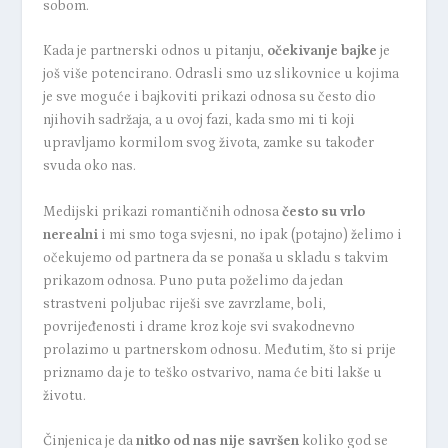
sobom.
Kada je partnerski odnos u pitanju,
očekivanje bajke
je
još više potencirano. Odrasli smo uz slikovnice u kojima
je sve moguće i bajkoviti prikazi odnosa su često dio
njihovih sadržaja, a u ovoj fazi, kada smo mi ti koji
upravljamo kormilom svog života, zamke su također
svuda oko nas.
Medijski prikazi romantičnih odnosa
često su vrlo
nerealni
i mi smo toga svjesni, no ipak (potajno) želimo i
očekujemo od partnera da se ponaša u skladu s takvim
prikazom odnosa. Puno puta poželimo da jedan
strastveni poljubac riješi sve zavrzlame, boli,
povrijeđenosti i drame kroz koje svi svakodnevno
prolazimo u partnerskom odnosu. Međutim, što si prije
priznamo da je to teško ostvarivo, nama će biti lakše u
životu.
Činjenica je da
nitko od nas nije savršen
koliko god se