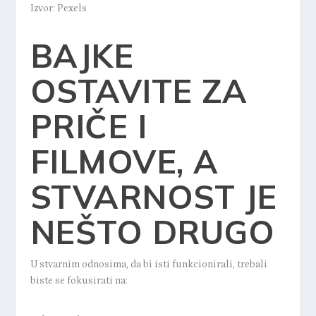
Izvor: Pexels
BAJKE
OSTAVITE ZA
PRIČE I
FILMOVE, A
STVARNOST JE
NEŠTO DRUGO
U stvarnim odnosima, da bi isti funkcionirali, trebali
biste se fokusirati na: