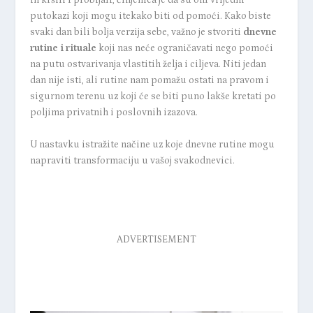
ih kršili i probijali, činjenica je da su oni vrijedni
putokazi koji mogu itekako biti od pomoći. Kako biste
svaki dan bili bolja verzija sebe, važno je stvoriti
dnevne
rutine i rituale
koji nas neće ograničavati nego pomoći
na putu ostvarivanja vlastitih želja i ciljeva. Niti jedan
dan nije isti, ali rutine nam pomažu ostati na pravom i
sigurnom terenu uz koji će se biti puno lakše kretati po
poljima privatnih i poslovnih izazova.
U nastavku istražite načine uz koje dnevne rutine mogu
napraviti transformaciju u vašoj svakodnevici.
ADVERTISEMENT