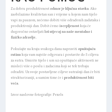
Za dobru produktivnost
odmor je ključna stavka
. Ako
zaobilazimo kvalitetan san i vrijeme u kojem nam tijelo
vapi za pauzom, nećemo dobiti više odrađenih zadataka i
produktivniji dan. Dobit ćemo
iscrpljenost
koja će
dugoročno ostavljati
loš utjecaj na naše mentalno i
fizičko zdravlje.
Pokušajte na kraju svakoga dana napraviti
opuštajuću
rutinu
koja vam najviše odgovara i postavite do 5 ciljeva
za sutra. Umirite tijelo i um uz opuštajuće aktivnosti ne
misleći više o poslu i zadacima koji se tek trebaju
odraditi. Uz svoje postavljene ciljeve sutrašnji dan će biti
strukturiraniji, a samim time će i
produktivnost biti
veća
.
Izvor naslovne fotografije: Pexels