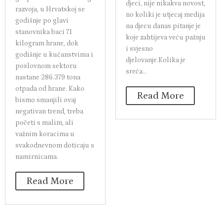
djeci, nije nikakva novost,
razvoja, u Hrvatskoj se
no koliki je utjecaj medija
godišnje po glavi
na djecu danas pitanje je
stanovnika baci 71
koje zahtijeva veću pažnju
kilogram hrane, dok
i svjesno
godišnje u kućanstvima i
djelovanje.Kolika je
poslovnom sektoru
sreća...
nastane 286.379 tona
otpada od hrane. Kako
Read More
bismo smanjili ovaj
negativan trend, treba
početi s malim, ali
važnim koracima u
svakodnevnom doticaju s
namirnicama.
Read More