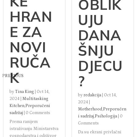
KE
OBLIK
HRAN
UJU
E ZA
DANA
NOVI
ŠNJU
RUČA
DJECU
K
?
PREVIOUS
by
Tina King
|
Oct 14,
by
redakcija
|
Oct 14,
2024
|
Multitasking
2024
|
Kitchen
,
Preporučeni
Motherhood
,
Preporučen
sadržaj
|
0 Comments
i sadržaj
,
Psihologija
|
0
Prema ranijem
Comments
istraživanju Ministarstva
Da su ekrani privlačni
gospodarstva i održivog