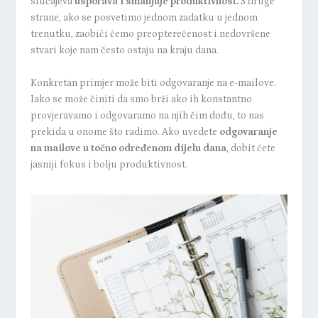
slučajeva
usporava i smanjuje produktivnost.
S druge
strane, ako se posvetimo jednom zadatku u jednom
trenutku, zaobići ćemo preopterećenost i nedovršene
stvari koje nam često ostaju na kraju dana.
Konkretan primjer može biti odgovaranje na e-mailove.
Iako se može činiti da smo brži ako ih konstantno
provjeravamo i odgovaramo na njih čim dođu, to nas
prekida u onome što radimo. Ako uvedete
odgovaranje
na mailove u točno određenom dijelu dana
, dobit ćete
jasniji fokus i bolju produktivnost.