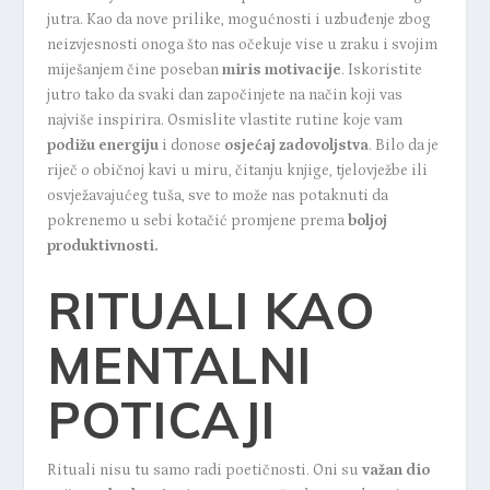
jutra. Kao da nove prilike, mogućnosti i uzbuđenje zbog
neizvjesnosti onoga što nas očekuje vise u zraku i svojim
miješanjem čine poseban
miris motivacije
. Iskoristite
jutro tako da svaki dan započinjete na način koji vas
najviše inspirira. Osmislite vlastite rutine koje vam
podižu energiju
i donose
osjećaj zadovoljstva
. Bilo da je
riječ o običnoj kavi u miru, čitanju knjige, tjelovježbe ili
osvježavajućeg tuša, sve to može nas potaknuti da
pokrenemo u sebi kotačić promjene prema
boljoj
produktivnosti.
RITUALI KAO
MENTALNI
POTICAJI
Rituali nisu tu samo radi poetičnosti. Oni su
važan dio