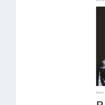
Izvor
R