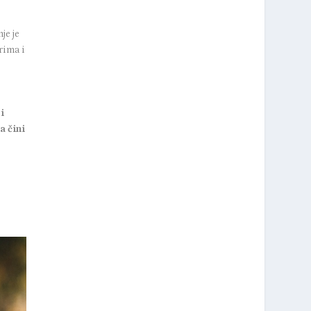
je je
rima i
i
a čini