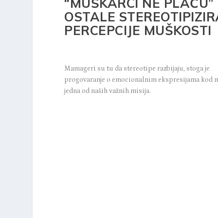
“MUŠKARCI NE PLAČU” 
OSTALE STEREOTIPIZI
PERCEPCIJE MUŠKOSTI
Mamageri su tu da stereotipe razbijaju, stoga je
progovaranje o emocionalnim ekspresijama kod 
jedna od naših važnih misija.