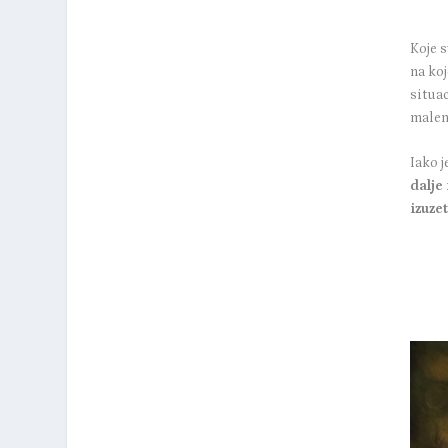
Koje 
na ko
situac
malen
Iako 
dalje
izuzet