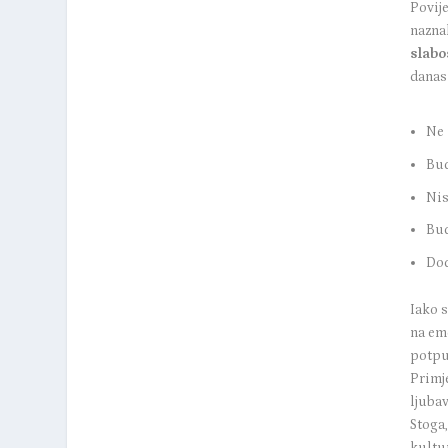
Povij
naznak
slabo
danas 
Ne 
Bud
Nis
Bud
Dod
Iako s
na em
potpu
Primj
ljuba
Stoga,
kultu