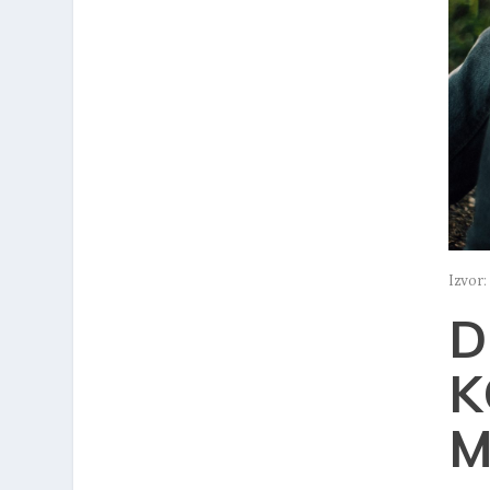
Izvor
D
K
M