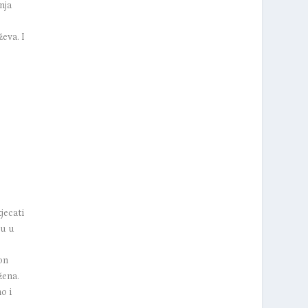
nja
a
eva. I
jecati
ju u
on
žena.
o i