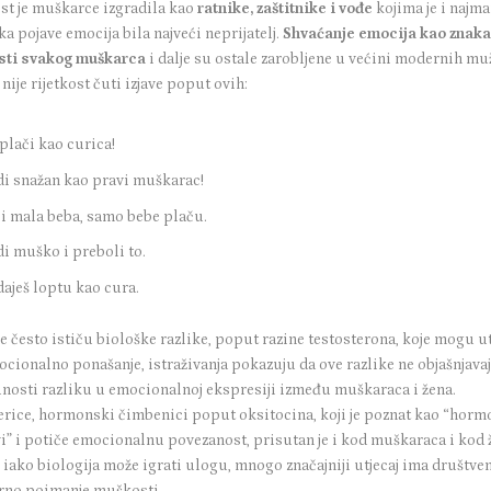
est je muškarce izgradila kao
ratnike, zaštitnike i vođe
kojima je i najma
a pojave emocija bila najveći neprijatelj.
Shvaćanje emocija kao znak
sti svakog muškarca
i dalje su ostale zarobljene u većini modernih muž
nije rijetkost čuti izjave poput ovih:
plači kao curica!
i snažan kao pravi muškarac!
i mala beba, samo bebe plaču.
i muško i preboli to.
aješ loptu kao cura.
e često ističu biološke razlike, poput razine testosterona, koje mogu ut
ocionalno ponašanje, istraživanja pokazuju da ove razlike ne objašnjava
nosti razliku u emocionalnoj ekspresiji između muškaraca i žena.
erice, hormonski čimbenici poput oksitocina, koji je poznat kao “horm
vi” i potiče emocionalnu povezanost, prisutan je i kod muškaraca i kod 
 iako biologija može igrati ulogu, mnogo značajniji utjecaj ima društven
rno poimanje muškosti.