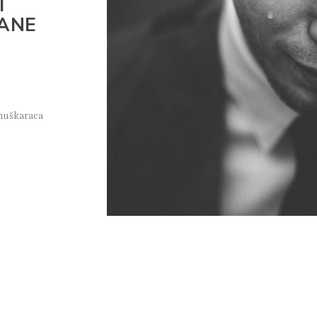
I
RANE
muškaraca