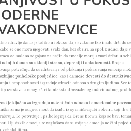
ODERNE
VAKODNEVICE
lno zdravlje danas je toliko u fokusu da je svakome tko imalo drži do s
kako se ono mora njegovati svaki dan, bez obzira na spol. Budući da je 
raca od malena odgajana na način da emocije moraju znati držati u sebi
 od njih danas su skloniji stresu, depresiji i anksioznosti
. Brojna
ivanja
potvrđuju da suzdržavanje od plakanja i pokazivanja emocija mož
ozbiljne psihološke posljedice
, kao i da
može dovesti do destruktivn
anja
i nesposobnosti izgradnje zdravih odnosa s drugim ljudima. Sve to
otip svrstava u mnogo širi kontekst od bezazlenog individualnog probl
vost je ključna za izgradnju autentičnih odnosa i emocionalne poveza
muškarcima je odgovornost da izađu iz ograničavajućih okvira koji ih u
rabruju. To potvrđuje i psihologinja dr. Brené Brown, koja se bavi tem
osti i ljudskih emocija te naglašava da suzbijanje emocija ne čini pojedi
, već slabijima.