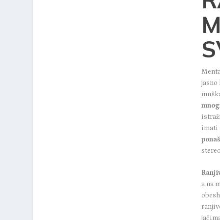
M
S
Menta
jasno 
muška
mnogi
istraž
imati
ponaš
stere
Ranji
a na 
obesh
ranjiv
jačima