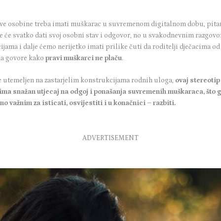
sve osobine treba imati muškarac u suvremenom digitalnom dobu, pitan
je će svatko dati svoj osobni stav i odgovor, no u svakodnevnim razgovo
ijama i dalje ćemo nerijetko imati prilike čuti da roditelji dječacima od
a govore kako
pravi muškarci ne plaču
.
je utemeljen na zastarjelim konstrukcijama rodnih uloga,
ovaj stereotip 
 ima snažan utjecaj na odgoj i ponašanja suvremenih muškaraca, što g
no važnim za isticati, osvijestiti i u konačnici – razbiti.
ADVERTISEMENT