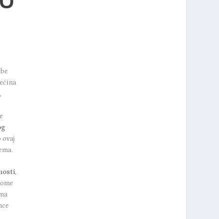
ebe
većina
,
e
og
 ovaj
ema.
nosti
,
 tome
ama
nce