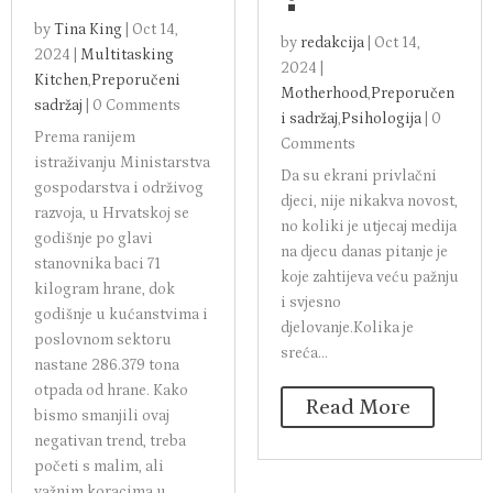
by
Tina King
|
Oct 14,
by
redakcija
|
Oct 14,
2024
|
Multitasking
2024
|
Kitchen
,
Preporučeni
Motherhood
,
Preporučen
sadržaj
|
0 Comments
i sadržaj
,
Psihologija
|
0
Prema ranijem
Comments
istraživanju Ministarstva
Da su ekrani privlačni
gospodarstva i održivog
djeci, nije nikakva novost,
razvoja, u Hrvatskoj se
no koliki je utjecaj medija
godišnje po glavi
na djecu danas pitanje je
stanovnika baci 71
koje zahtijeva veću pažnju
kilogram hrane, dok
i svjesno
godišnje u kućanstvima i
djelovanje.Kolika je
poslovnom sektoru
sreća...
nastane 286.379 tona
otpada od hrane. Kako
Read More
bismo smanjili ovaj
negativan trend, treba
početi s malim, ali
važnim koracima u