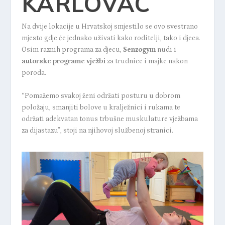
KARLOVAC
Na dvije lokacije u Hrvatskoj smjestilo se ovo svestrano
mjesto gdje će jednako uživati kako roditelji, tako i djeca.
Osim raznih programa za djecu,
Senzogym
nudi i
autorske programe vježbi
za trudnice i majke nakon
poroda.
“Pomažemo svakoj ženi održati posturu u dobrom
položaju, smanjiti bolove u kralježnici i rukama te
održati adekvatan tonus trbušne muskulature vježbama
za dijastazu”, stoji na njihovoj službenoj stranici.