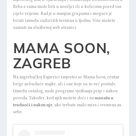
Beba s vama može biti u nosiljci ili u kolicima pored vas
cijelo vrijeme. Rad je u manjim grupama i moguće je
birati između različitih termina u tjednu. Više možete
saznati na
službenoj web stranici.
MAMA SOON,
ZAGREB
Na zagrebačkoj Kajzerici smjestio se
Mama Soon
, centar
brige za buduće majke, ali i one koje su to već postale.
Između ostalog, nude programe vježbanja prije i nakon
poroda. Također, kod njih možete doći i na
masažu u
trudnoći i nakon nje
, ako trebate malo mira i vremena za
sebe.