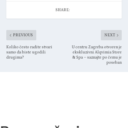
SHARE:
PREVIOUS
NEXT
Koliko često radite stvari
U centru Zagreba otvoren je
samo da biste ugodili
ekskluzivni Alqvimia Store
drugima?
& Spa – saznajte po čemu je
poseban