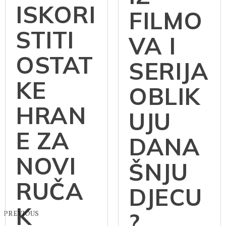
ISKORI
FILMO
STITI
VA I
OSTAT
SERIJA
KE
OBLIK
HRAN
UJU
E ZA
DANA
NOVI
ŠNJU
RUČA
DJECU
K
?
PREVIOUS