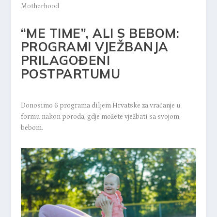
Motherhood
“ME TIME”, ALI S BEBOM:
PROGRAMI VJEŽBANJA
PRILAGOĐENI
POSTPARTUMU
Donosimo 6 programa diljem Hrvatske za vraćanje u
formu nakon poroda, gdje možete vježbati sa svojom
bebom.