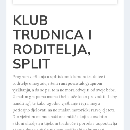
KLUB
TRUDNICA I
RODITELJA,
SPLIT
Program vježbanja u
splitskom klubu za trudnice i
roditelje
omogućuje ženi
rani povratak grupnom
vježbanju
,
a da se pri tom ne mora odvojiti od svoje bebe.
U malim grupama mama i beba uče kako provoditi
“
baby
handling”,
te kako ugodno vježbanje i igra mogu
poticajno djelovati na normalan motorički razvoj djeteta.
Dio vježbi za mamu snaži one mišiće koji su osobito
skloni slabljenju tijekom trudnoće i poroda i uspostavlja