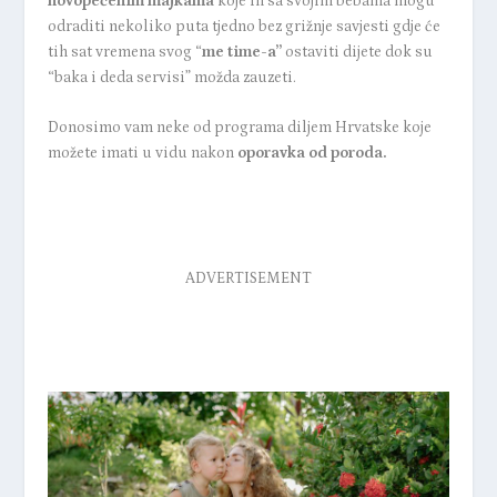
novopečenim majkama
koje ih sa svojim bebama mogu
odraditi nekoliko puta tjedno bez grižnje savjesti gdje će
tih sat vremena svog “
me time-a”
ostaviti dijete dok su
“baka i deda servisi” možda zauzeti.
Donosimo vam neke od programa diljem Hrvatske koje
možete imati u vidu nakon
oporavka od poroda.
ADVERTISEMENT