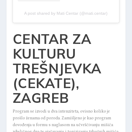
A post shared by Mati Centar (@mati.centar)
CENTAR ZA
KULTURU
TREŠNJEVKA
(CEKATE),
ZAGREB
Program se izvodi u dva intenziteta, ovisno koliko je
prošlo ženama od poroda. Zamišljeno je kao
program
dovođenja u formu s naglasom na učvršćivanju mišića
zdjeličnog dna te ojačavanju i toniziranju trbušnih mišića.