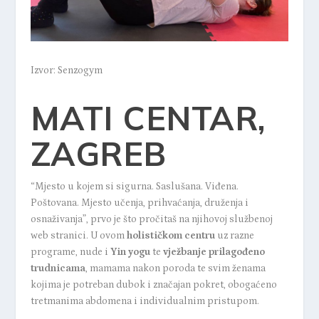
Izvor:
Senzogym
MATI CENTAR,
ZAGREB
“Mjesto u kojem si sigurna. Saslušana. Viđena.
Poštovana. Mjesto učenja, prihvaćanja, druženja i
osnaživanja”, prvo je što pročitaš na njihovoj
službenoj
web stranici.
U ovom
holističkom centru
uz razne
programe, nude i
Yin yogu
te
vježbanje prilagođeno
trudnicama
, mamama nakon poroda te svim ženama
kojima je potreban dubok i značajan pokret, obogaćeno
tretmanima abdomena i individualnim pristupom.