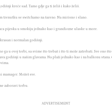
odišnji kreće sad. Tamo gdje ga ti želiš i kako želiš.
m trenutku se switchamo na šareno. Na mirisno i slano.
nca pijeska u smokiju jednako kao i grandiozne ulaske u more.
 krasan i normalan godišnji.
 ga u ovoj torbi, sa svime što trebaš i što ti može zatrebati. Sve ono što
ava godišnji u našim glavama. Na plaži jednako kao i na balkonu stana. 
ovima.
i si mamager. Možeš sve.
ne zaboravi torbu.
ADVERTISEMENT