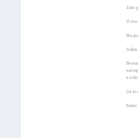
Zato g
U ovo
Na zr
Jedan
Nosimo
sačinj
s rok
Jer t
Samo 