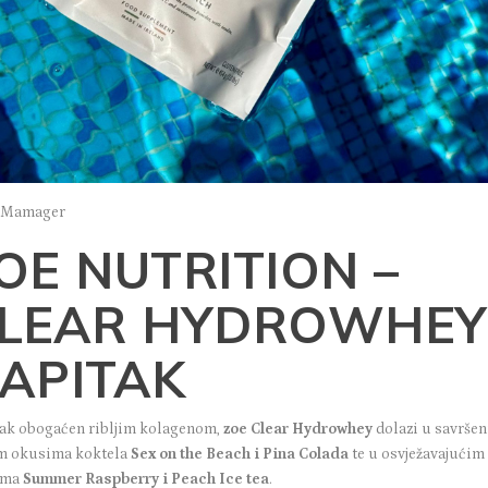
: Mamager
OE NUTRITION –
LEAR HYDROWHEY
APITAK
ak obogaćen ribljim kolagenom,
zoe Clear Hydrowhey
dolazi u savrše
im okusima koktela
Sex on the Beach i Pina Colada
te u osvježavajućim
ima
Summer Raspberry i Peach Ice tea
.