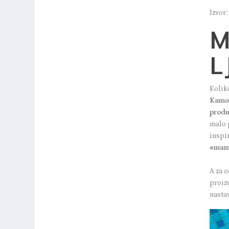
Izvor
M
L
Kolik
Kamo 
produ
malo 
inspi
#mama
A za 
proizv
nasta