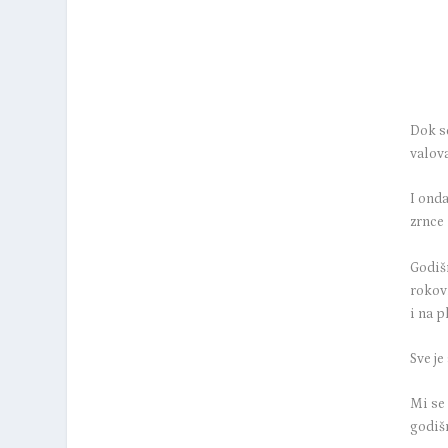
Dok se
valov
I ond
zrnce 
Godišn
rokovi
i na p
Sve je
Mi se 
godiš