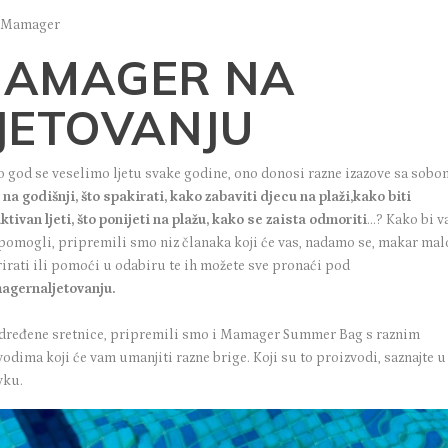
: Mamager
AMAGER NA
JETOVANJU
o god se veselimo ljetu svake godine, ono donosi razne izazove sa sobo
na godišnji
,
što spakirati
,
kako zabaviti djecu na plaži,
kako biti
ktivan ljeti
,
što ponijeti na plažu
,
kako se zaista odmoriti
…? Kako bi 
pomogli, pripremili smo niz članaka koji će vas, nadamo se, makar mal
rirati ili pomoći u odabiru te ih možete sve pronaći pod
gernaljetovanju.
određene sretnice, pripremili smo i Mamager Summer Bag s raznim
odima koji će vam umanjiti razne brige. Koji su to proizvodi, saznajte u
vku.