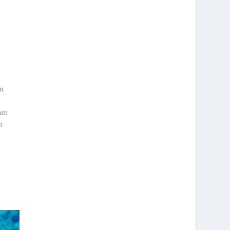
m.
vam
o