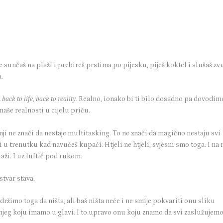
 sunčaš na plaži i prebireš prstima po pijesku, piješ koktel i slušaš zv
a.
a
back to life, back to reality.
Realno, ionako bi ti bilo dosadno pa dovodim
naše realnosti u cijelu priču.
ji ne znači da nestaje multitasking. To ne znači da magično nestaju svi
 u trenutku kad navučeš kupaći. Htjeli ne htjeli, svjesni smo toga. I na
laži. I uz luftić pod rukom.
 stvar stava.
držimo toga da ništa, ali baš ništa neće i ne smije pokvariti onu sliku
njeg koju imamo u glavi. I to upravo onu koju znamo da svi zaslužujem