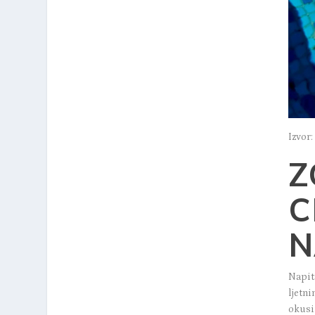
Izvor
Z
C
N
Napit
ljetn
okus