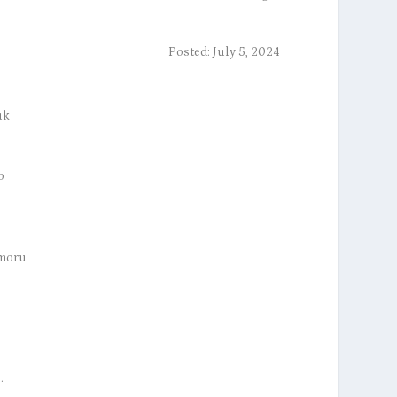
Posted: July 5, 2024
uk
o
 moru
o.