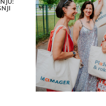
NJU:
NJI