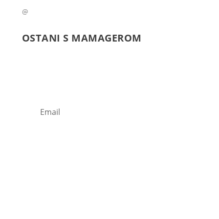
@
OSTANI S
MAMAGEROM
Prijavi se na naš newsletter.
Subscribe