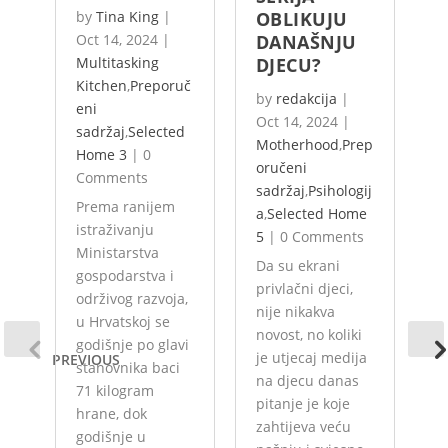
by
Tina King
|
OBLIKUJU
S
Oct 14, 2024
|
DANAŠNJU
Z
Multitasking
DJECU?
P
Kitchen
,
Preporuč
by
redakcija
|
b
eni
Oct 14, 2024
|
O
sadržaj
,
Selected
Motherhood
,
Prep
B
Home 3
|
0
oručeni
s
,
Comments
sadržaj
,
Psihologij
s
Prema ranijem
a
,
Selected Home
H
istraživanju
5
|
0 Comments
C
Ministarstva
Da su ekrani
Je
gospodarstva i
privlačni djeci,
i
održivog razvoja,
nije nikakva
s
u Hrvatskoj se
novost, no koliki
s
godišnje po glavi
je utjecaj medija
b
PREVIOUS
stanovnika baci
na djecu danas
p
71 kilogram
pitanje je koje
n
hrane, dok
zahtijeva veću
d
godišnje u