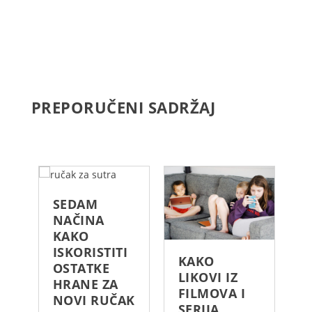
PREPORUČENI SADRŽAJ
SEDAM
NAČINA
KAKO
ISKORISTITI
KAKO
S
OSTATKE
LIKOVI IZ
M
HRANE ZA
FILMOVA I
P
NOVI RUČAK
SERIJA
P