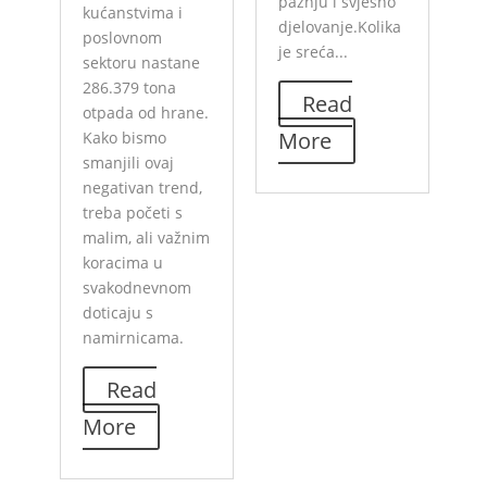
pažnju i svjesno
kućanstvima i
djelovanje.Kolika
poslovnom
je sreća...
sektoru nastane
286.379 tona
Read
otpada od hrane.
More
Kako bismo
smanjili ovaj
negativan trend,
treba početi s
malim, ali važnim
koracima u
svakodnevnom
doticaju s
namirnicama.
Read
More