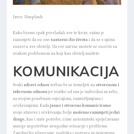
Izvor: Unsplash
Kako bismo ipak prevladali sve te krize, važno je
razumjeti da su one
sastavni dio života
i da se s njima
susreću sve obitelji. Uz ove načine možete se suočiti sa
svakim problemom na koji kao obitelj naiđete.
KOMUNIKACIJA
Svaki
zdravi odnos
trebao bi se temeljiti na
otvorenom i
iskrenom odnosu
jer svatko od nas je individua za sebe,
sa svojim posebnim osjećajima, razmišljanjima i
očekivanjima. Kada
jasno i otvoreno komuniciramo
svoje stavove i očekivanja, bolje
možemo razumjeti jedni
druge,
kao i naše potrebe, čime automatski sprječavamo
mnoge nepotrebne neugodne situacije i probleme.
Zajedničko planiranje, podrška i potraga za rješenjima,