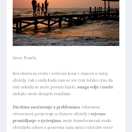
Izvor: Pexels
Bez obzira na vrstu i veličinu krize i izazova u vašoj
obitelji, čak i onda kada vam se sve čini toliko crno da
više nikada ne može postati bijelo,
snaga volje i truda
itekako može donijeti rezultate.
Direktno suočavanje s problemima
, iskrenost,
otvorenost, povjerenje u članove obitelji i
svjesno
promišljanje o rješenjima
, može transformirati svaki
obiteljski odnos u ponovnu oazu mira i utočište sreće