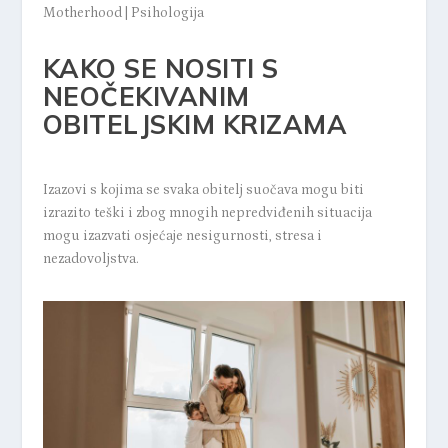
Motherhood
|
Psihologija
KAKO SE NOSITI S
NEOČEKIVANIM
OBITELJSKIM KRIZAMA
Izazovi s kojima se svaka obitelj suočava mogu biti
izrazito teški i zbog mnogih nepredviđenih situacija
mogu izazvati osjećaje nesigurnosti, stresa i
nezadovoljstva.