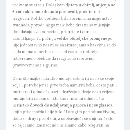
većinom susreću. Dolaskom djeteta u obitelj,
mijenja se
život kakav smo do tada poznavali,
prakticirali i
njegovali. Koliko god žena bila spremna na majčinstvo,
trudnoća, porod i njega male bebe drastično mijenjaju
dotadašnju svakodnevicu, prioritete i obrasce
razmišljanja. Tu počinju
velike obiteljske promjene
jer
nije jednostavno nositi se sa situacijama s kakvima se do
sada nismo susreli, a da se od nas kao roditelja
istovremeno očekuje da reagiramo ispravno,
pravovremeno i sigurno.
Osim što majke nakratko moraju zažmiriti na neke svoje
želje i potrebe jer se prvo treba namiriti beba, često pati i
partnerski odnos. Izlasci i druženja u dvoje neko vrijeme
moraju biti na pauzi, isto kao i intimni odnosi, što
nerijetko
dovodi do udaljavanja parova i nesuglasica
kojih prije možda i nije bilo. U drugim periodima života,
dolaze i drugi problemi, a suočavajući se s njima, često
se osjećamo iznenađeno i ne znamo kako reagirati na