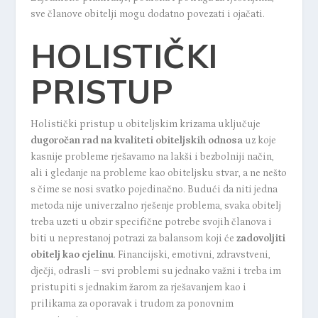
sve članove obitelji mogu dodatno povezati i ojačati.
HOLISTIČKI
PRISTUP
Holistički pristup u obiteljskim krizama uključuje
dugoročan rad na kvaliteti obiteljskih odnosa
uz koje
kasnije probleme rješavamo na lakši i bezbolniji način,
ali i gledanje na probleme kao obiteljsku stvar, a ne nešto
s čime se nosi svatko pojedinačno. Budući da niti jedna
metoda nije univerzalno rješenje problema, svaka obitelj
treba uzeti u obzir specifične potrebe svojih članova i
biti u neprestanoj potrazi za balansom koji će
zadovoljiti
obitelj kao cjelinu
. Financijski, emotivni, zdravstveni,
dječji, odrasli – svi problemi su jednako važni i treba im
pristupiti s jednakim žarom za rješavanjem kao i
prilikama za oporavak i trudom za ponovnim