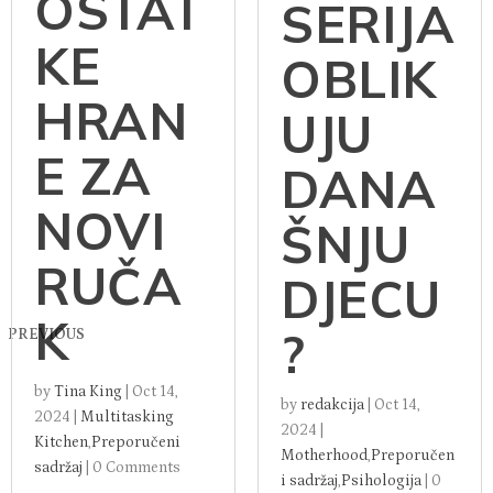
OSTAT
SERIJA
KE
OBLIK
HRAN
UJU
E ZA
DANA
NOVI
ŠNJU
RUČA
DJECU
K
?
PREVIOUS
by
Tina King
|
Oct 14,
by
redakcija
|
Oct 14,
2024
|
Multitasking
2024
|
Kitchen
,
Preporučeni
Motherhood
,
Preporučen
sadržaj
|
0 Comments
i sadržaj
,
Psihologija
|
0