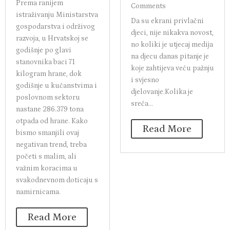
Prema ranijem
Comments
istraživanju Ministarstva
Da su ekrani privlačni
gospodarstva i održivog
djeci, nije nikakva novost,
razvoja, u Hrvatskoj se
no koliki je utjecaj medija
godišnje po glavi
na djecu danas pitanje je
stanovnika baci 71
koje zahtijeva veću pažnju
kilogram hrane, dok
i svjesno
godišnje u kućanstvima i
djelovanje.Kolika je
poslovnom sektoru
sreća...
nastane 286.379 tona
otpada od hrane. Kako
Read More
bismo smanjili ovaj
negativan trend, treba
početi s malim, ali
važnim koracima u
svakodnevnom doticaju s
namirnicama.
Read More