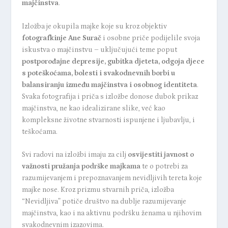
majčinstva
.
Izložba je okupila majke koje su kroz objektiv
fotografkinje Ane Surač
i osobne priče podijelile svoja
iskustva o majčinstvu – uključujući teme poput
postporođajne depresije, gubitka djeteta, odgoja djece
s poteškoćama, bolesti i svakodnevnih borbi u
balansiranju između majčinstva i osobnog identiteta
.
Svaka fotografija i priča s izložbe donose dubok prikaz
majčinstva, ne kao idealizirane slike, već kao
kompleksne životne stvarnosti ispunjene i ljubavlju, i
teškoćama.
Svi radovi na izložbi imaju za cilj
osvijestiti javnost o
važnosti pružanja podrške majkama
te o potrebi za
razumijevanjem i prepoznavanjem nevidljivih tereta koje
majke nose. Kroz prizmu stvarnih priča, izložba
“Nevidljiva” potiče društvo na dublje razumijevanje
majčinstva, kao i na aktivnu podršku ženama u njihovim
svakodnevnim izazovima.