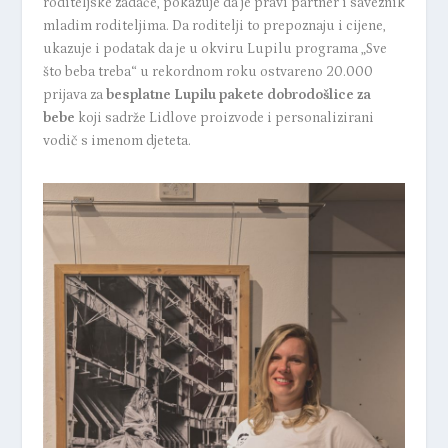
roditeljske zadaće, pokazuje da je pravi partner i saveznik
mladim roditeljima. Da roditelji to prepoznaju i cijene,
ukazuje i podatak da je u okviru Lupilu programa
„Sve
što beba treba“
u rekordnom roku ostvareno 20.000
prijava za
besplatne Lupilu pakete dobrodošlice za
bebe
koji sadrže Lidlove proizvode i personalizirani
vodič s imenom djeteta.