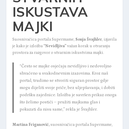
ISKUSTAVA
MAJKI
Suosnivačica portala Supermame
,
Sonja Švajhler
, izjavila
je kako je izložba
“Nevidljiva”
važan korak u otvaranju
prostora za razgovor o stvarnim iskustvima majki.
“Često se majke osjećaju nevidljivo i nedovoljno
shvaćeno u svakodnevnim izazovima. Kroz naš
portal, trudimo se stvoriti siguran prostor gdje
mogu dijeliti svoje priče, bez uljepšavanja, i dobiti
podršku zajednice. Izložba je savršen prikaz onoga
što želimo postići – pružiti majkama glas i
pokazati da nisu same,” rekla je Švajhler.
Martina Friganović
,
suosnivačica portala Supermame,