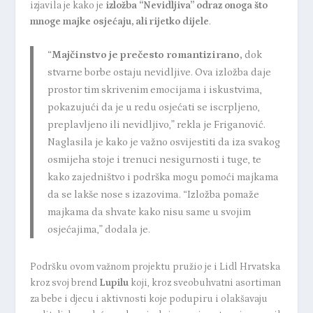
izjavila je kako je
izložba
“Nevidljiva”
odraz onoga što
mnoge majke osjećaju, ali rijetko dijele
.
“
Majčinstvo je prečesto romantizirano,
dok
stvarne borbe ostaju nevidljive. Ova izložba daje
prostor tim skrivenim emocijama i iskustvima,
pokazujući da je u redu osjećati se iscrpljeno,
preplavljeno ili nevidljivo,” rekla je Friganović.
Naglasila je kako je važno osvijestiti da iza svakog
osmijeha stoje i trenuci nesigurnosti i tuge, te
kako zajedništvo i podrška mogu pomoći majkama
da se lakše nose s izazovima. “Izložba pomaže
majkama da shvate kako nisu same u svojim
osjećajima,” dodala je.
Podršku ovom važnom projektu pružio je i
Lidl Hrvatska
kroz svoj brend
Lupilu
koji, kroz sveobuhvatni asortiman
za bebe i djecu i aktivnosti koje podupiru i olakšavaju