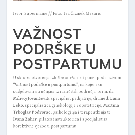
Izvor: Supermame // Foto: Tea Čizmek Mesarić
VAŽNOST
PODRŠKE U
POSTPARTUMU
U sklopu otvorenja izložbe održan je i panel pod nazivom
“Važnost podrške u postpartumu”
, na kojem su
sudjelovali stručnjaci iz različitih područja: prim.
dr.
Milivoj Jovančević
, specijalist pedijatrije,
dr. med
. Lana
Leko
,
specijalistica ginekologije i opstetricije,
Martina
Trboglav Podvorac
,
psihologinja i terapeutkinja te
Ivana Zaher
, pilates instruktorica i specijalist za
korektivne vježbe u postpartumu.