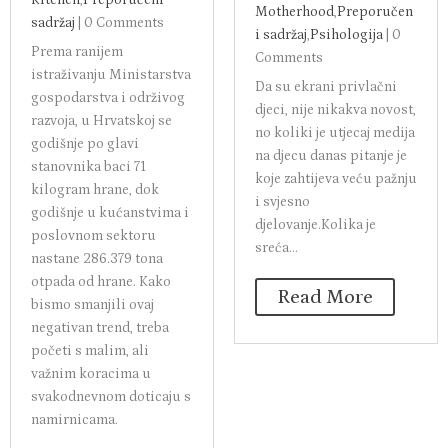
Motherhood
,
Preporučen
sadržaj
|
0 Comments
i sadržaj
,
Psihologija
|
0
Prema ranijem
Comments
istraživanju Ministarstva
Da su ekrani privlačni
gospodarstva i održivog
djeci, nije nikakva novost,
razvoja, u Hrvatskoj se
no koliki je utjecaj medija
godišnje po glavi
na djecu danas pitanje je
stanovnika baci 71
koje zahtijeva veću pažnju
kilogram hrane, dok
i svjesno
godišnje u kućanstvima i
djelovanje.Kolika je
poslovnom sektoru
sreća...
nastane 286.379 tona
otpada od hrane. Kako
Read More
bismo smanjili ovaj
negativan trend, treba
početi s malim, ali
važnim koracima u
svakodnevnom doticaju s
namirnicama.