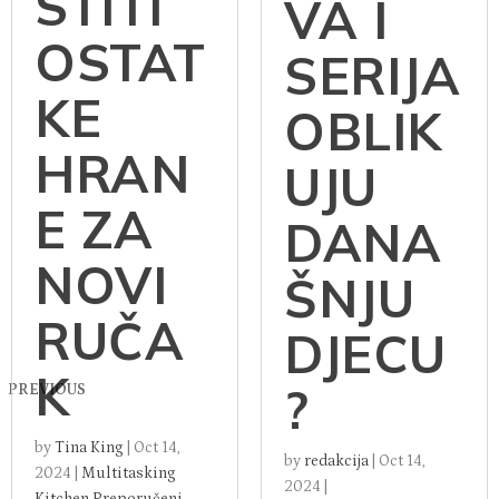
STITI
VA I
OSTAT
SERIJA
KE
OBLIK
HRAN
UJU
E ZA
DANA
NOVI
ŠNJU
RUČA
DJECU
K
?
PREVIOUS
by
Tina King
|
Oct 14,
by
redakcija
|
Oct 14,
2024
|
Multitasking
2024
|
Kitchen
,
Preporučeni