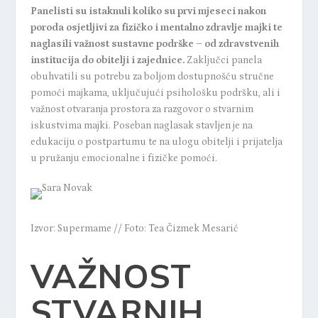
Panelisti su istaknuli koliko su prvi mjeseci nakon
poroda osjetljivi za fizičko i mentalno zdravlje majki te
naglasili važnost sustavne podrške – od zdravstvenih
institucija do obitelji i zajednice.
Zaključci panela
obuhvatili su potrebu za boljom dostupnošću stručne
pomoći majkama, uključujući psihološku podršku, ali i
važnost otvaranja prostora za razgovor o stvarnim
iskustvima majki. Poseban naglasak stavljen je na
edukaciju o postpartumu te na ulogu obitelji i prijatelja
u pružanju emocionalne i fizičke pomoći.
Izvor: Supermame // Foto: Tea Čizmek Mesarić
VAŽNOST
STVARNIH