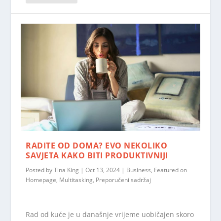
RADITE OD DOMA? EVO NEKOLIKO
SAVJETA KAKO BITI PRODUKTIVNIJI
Posted by
Tina King
|
Oct 13, 2024
|
Business
,
Featured on
Homepage
,
Multitasking
,
Preporučeni sadržaj
Rad od kuće je u današnje vrijeme uobičajen skoro