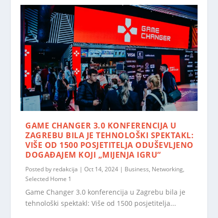
GAME CHANGER 3.0 KONFERENCIJA U
ZAGREBU BILA JE TEHNOLOŠKI SPEKTAKL:
VIŠE OD 1500 POSJETITELJA ODUŠEVLJENO
DOGAĐAJEM KOJI „MIJENJA IGRU“
Posted by
redakcija
|
Oct 14, 2024
|
Business
,
Networking
,
Selected Home 1
Game Changer 3.0 konferencija u Zagrebu bila je
tehnološki spektakl: Više od 1500 posjetitelja...