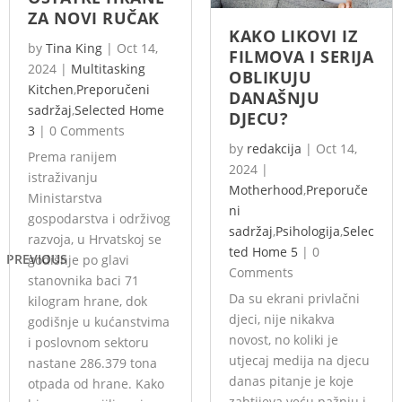
ZA NOVI RUČAK
KAKO LIKOVI IZ
by
Tina King
|
Oct 14,
FILMOVA I SERIJA
2024
|
Multitasking
OBLIKUJU
Kitchen
,
Preporučeni
DANAŠNJU
sadržaj
,
Selected Home
DJECU?
3
|
0 Comments
by
redakcija
|
Oct 14,
Prema ranijem
2024
|
istraživanju
Motherhood
,
Preporuče
Ministarstva
ni
gospodarstva i održivog
sadržaj
,
Psihologija
,
Selec
razvoja, u Hrvatskoj se
ted Home 5
|
0
PREVIOUS
godišnje po glavi
Comments
stanovnika baci 71
Da su ekrani privlačni
kilogram hrane, dok
djeci, nije nikakva
godišnje u kućanstvima
novost, no koliki je
i poslovnom sektoru
utjecaj medija na djecu
nastane 286.379 tona
danas pitanje je koje
otpada od hrane. Kako
zahtijeva veću pažnju i