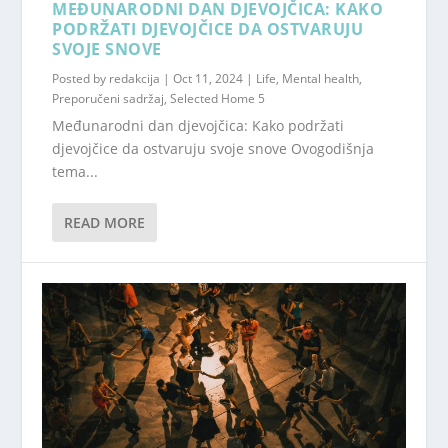
MEĐUNARODNI DAN DJEVOJČICA: KAKO
PODRŽATI DJEVOJČICE DA OSTVARUJU
SVOJE SNOVE
Posted by
redakcija
|
Oct 11, 2024
|
Life
,
Mental health
,
Preporučeni sadržaj
,
Selected Home 5
Međunarodni dan djevojčica: Kako podržati
djevojčice da ostvaruju svoje snove Ovogodišnja
tema...
READ MORE