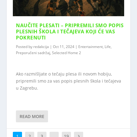
NAUČITE PLESATI – PRIPREMILI SMO POPIS
PLESNIH ŠKOLA I TEČAJEVA KOJI ĆE VAS
POKRENUTI
Posted by
redakcija
|
Oct 11, 2024
|
Entertainment
,
Life
,
Preporučeni sadržaj
,
Selected Home 2
Ako razmišljate o tečaju plesa ili novom hobiju,
pripremili smo za vas popis plesnih škola i tečajeva
u Zagrebu.
READ MORE
1
2
3
…
19