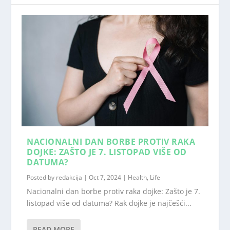
NACIONALNI DAN BORBE PROTIV RAKA
DOJKE: ZAŠTO JE 7. LISTOPAD VIŠE OD
DATUMA?
Posted by
redakcija
|
Oct 7, 2024
|
Health
,
Life
Nacionalni dan borbe protiv raka dojke: Zašto je 7.
listopad više od datuma? Rak dojke je najčešći...
READ MORE