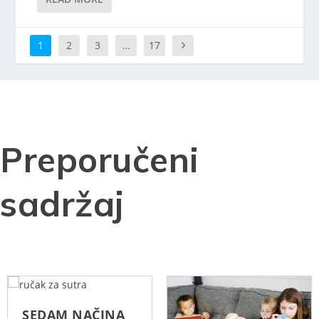
1
2
3
…
17
Preporučeni
sadržaj
SEDAM NAČINA