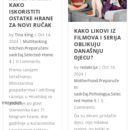
KAKO
ISKORISTITI
OSTATKE HRANE
ZA NOVI RUČAK
KAKO LIKOVI IZ
by
Tina King
|
Oct 14,
FILMOVA I SERIJA
2024
|
Multitasking
OBLIKUJU
Kitchen
,
Preporučeni
DANAŠNJU
sadržaj
,
Selected Home
DJECU?
3
|
0 Comments
by
redakcija
|
Oct 14,
Prema ranijem
2024
|
istraživanju
Motherhood
,
Preporuče
Ministarstva
ni
gospodarstva i održivog
sadržaj
,
Psihologija
,
Selec
razvoja, u Hrvatskoj se
ted Home 5
|
0
PREVIOUS
godišnje po glavi
Comments
stanovnika baci 71
Da su ekrani privlačni
kilogram hrane, dok
djeci, nije nikakva
godišnje u kućanstvima
novost, no koliki je
i poslovnom sektoru