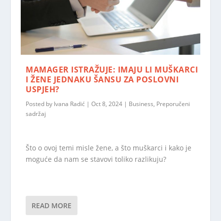
MAMAGER ISTRAŽUJE: IMAJU LI MUŠKARCI
I ŽENE JEDNAKU ŠANSU ZA POSLOVNI
USPJEH?
Posted by
Ivana Radić
|
Oct 8, 2024
|
Business
,
Preporučeni
sadržaj
Što o ovoj temi misle žene, a što muškarci i kako je
moguće da nam se stavovi toliko razlikuju?
READ MORE