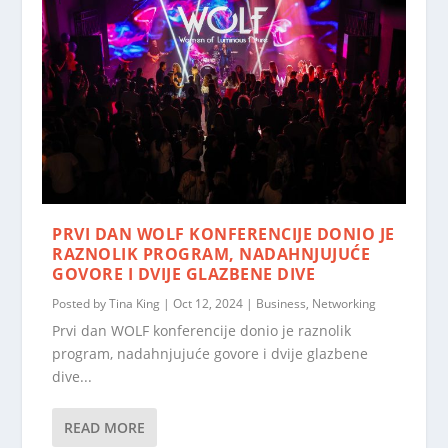
PRVI DAN WOLF KONFERENCIJE DONIO JE
RAZNOLIK PROGRAM, NADAHNJUJUĆE
GOVORE I DVIJE GLAZBENE DIVE
Posted by
Tina King
|
Oct 12, 2024
|
Business
,
Networking
Prvi dan WOLF konferencije donio je raznolik
program, nadahnjujuće govore i dvije glazbene
dive...
READ MORE