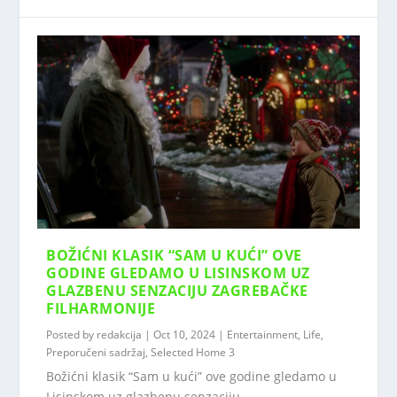
BOŽIĆNI KLASIK “SAM U KUĆI” OVE
GODINE GLEDAMO U LISINSKOM UZ
GLAZBENU SENZACIJU ZAGREBAČKE
FILHARMONIJE
Posted by
redakcija
|
Oct 10, 2024
|
Entertainment
,
Life
,
Preporučeni sadržaj
,
Selected Home 3
Božićni klasik “Sam u kući” ove godine gledamo u
Lisinskom uz glazbenu senzaciju...