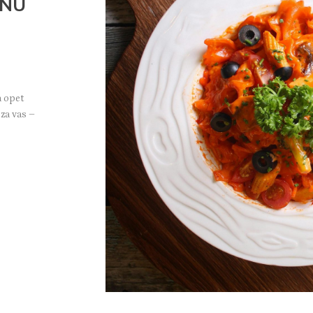
SNU
a opet
za vas –