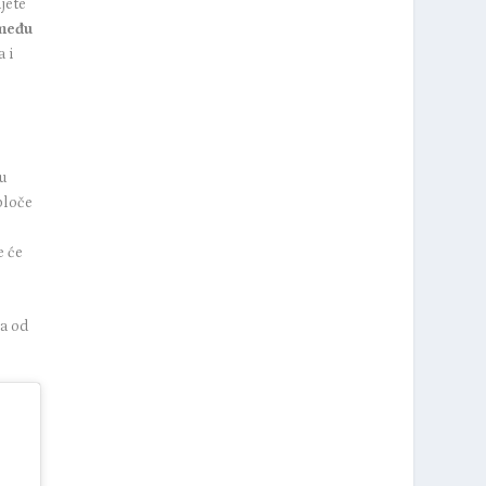
jete
među
a i
 u
ploče
e će
ma od