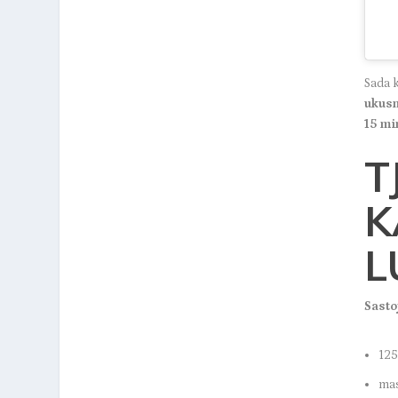
Sada 
ukusn
15 mi
T
K
L
Sasto
125
mas