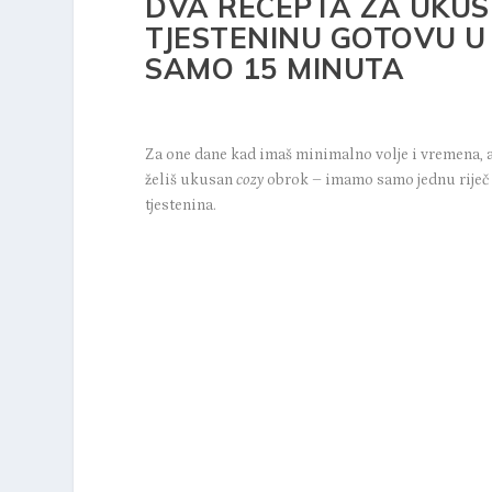
DVA RECEPTA ZA UKU
TJESTENINU GOTOVU U
SAMO 15 MINUTA
Za one dane kad imaš minimalno volje i vremena, 
želiš ukusan
cozy
obrok – imamo samo jednu riječ 
tjestenina.