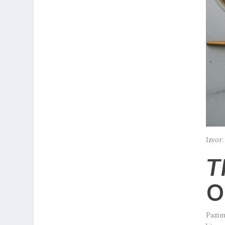
Izvor:
T
O
Pazim