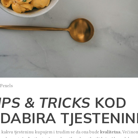
 Pexels
IPS & TRICKS
KOD
DABIRA TJESTENIN
 kakvu tjesteninu kupujem i trudim se da ona bude
kvalitetna.
Većino