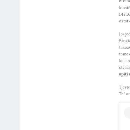
biram
klasi
14 i 
ostat 
Još je
Birajt
takoz
tome 
koje r
stvar
upiti
Tjest
Teflon