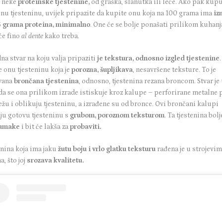
 neke
proteinske tjestenine,
od graška, slanutka ili leće. Ako pak kupu
čnu tjesteninu, uvijek pripazite da kupite onu koja na 100 grama ima
iz
16 grama proteina, minimalno
. One će se bolje ponašati prilikom kuhanj
će fino
al dente
kako treba.
dna stvar na koju valja pripaziti
je tekstura, odnosno izgled tjestenine
.
e onu tjesteninu koja je
porozna, šupljikava
, nesavršene teksture. To je
vana
brončana tjestenina
, odnosno, tjestenina rezana broncom. Stvar je
da se ona prilikom izrade istiskuje kroz kalupe – perforirane metalne 
ežu i oblikuju tjesteninu, a izrađene su od bronce. Ovi brončani kalupi
aju gotovu tjesteninu s
grubom, poroznom teksturom
. Ta tjestenina bolj
 umake
i bit će lakša za
probaviti.
enina koja ima jaku
žutu boju i vrlo glatku teksturu
rađena je u strojevi
a, što joj
srozava kvalitetu.