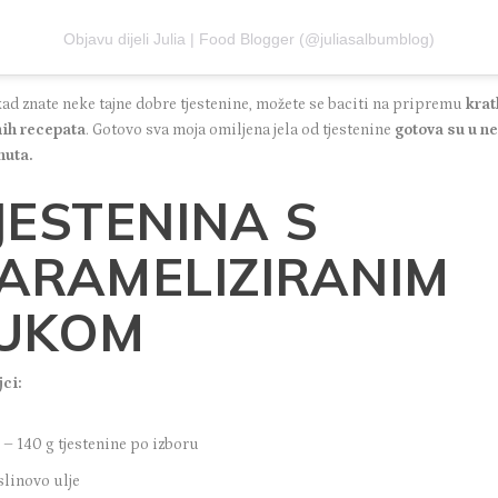
Objavu dijeli Julia | Food Blogger (@juliasalbumblog)
kad znate neke tajne dobre tjestenine, možete se baciti na pripremu
krat
ih recepata
. Gotovo sva moja omiljena jela od tjestenine
gotova su u n
nuta.
JESTENINA S
ARAMELIZIRANIM
UKOM
jci:
 – 140 g tjestenine po izboru
linovo ulje