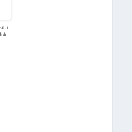
kih i
ekih