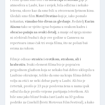
Prošli tjedan smo bili i na
otvorenju festivala
gdje je
atmosfera u Laubi, kao i uvijek, bila odlična i nekako
ležerna, skoro kao da smo bili u otvorenom ljetnom kinu.
Gledali smo film
Motel Destino
koji je, iako pomalo
šokantan,
vizualno bio divan za gledanje.
Redatelj
Karim
Aïnouz
tako se vješto igrao bojama u svakom kadru i
obraćao pažnju na svaki detalj
, a manje od njega nismo
ni očekivali budući da je ove godine u Cannesu na
repertoaru imao čak tri svoja filma, što ne polazi baš
svima za rukom.
Film je odisao
strašću i erotikom, strahom, ali i
hrabrošću
. Svaki element filma bio je popraćen
prigodnom glazbom koja se nekako baš dobro uklopila u
Laubino okruženje, toliko da smo na kraju filma dobile
volju za otići ne neki dobar party u Laubi. Ali bio je
četvrtak, prošlo je 23 pa je poslovna žena u nama ipak
odlučila da je prošlo vrijeme partijanja četvrtkom. Ali
bile smo jako blizu! Svaka čast Laubi na 10 godina
podrške za Cinehill (bivši Motovun Film Festival), a kako