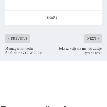
filmovi
lauba
SHARE:
PREVIOUS
NEXT
Mamager.hr među
Seks za vrijeme menstruacije
finalistima ZGDW 2024!
– yay or nay?