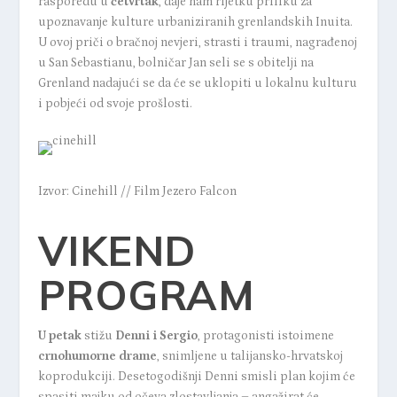
rasporedu u
četvrtak
, daje nam rijetku priliku za
upoznavanje kulture urbaniziranih grenlandskih Inuita.
U ovoj priči o bračnoj nevjeri, strasti i traumi, nagrađenoj
u San Sebastianu, bolničar Jan seli se s obitelji na
Grenland nadajući se da će se uklopiti u lokalnu kulturu
i pobjeći od svoje prošlosti.
Izvor: Cinehill // Film Jezero Falcon
VIKEND
PROGRAM
U petak
stižu
Denni i Sergio
, protagonisti istoimene
crnohumorne drame
, snimljene u talijansko-hrvatskoj
koprodukciji. Desetogodišnji Denni smisli plan kojim će
spasiti majku od očeva zlostavljanja – angažirat će