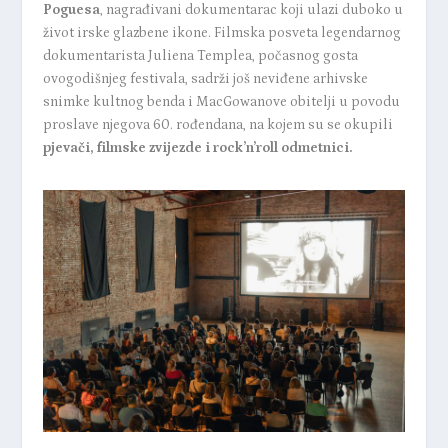
Poguesa
, nagrađivani dokumentarac koji ulazi duboko u
život irske glazbene ikone. Filmska posveta legendarnog
dokumentarista Juliena Templea, počasnog gosta
ovogodišnjeg festivala, sadrži još neviđene arhivske
snimke kultnog benda i MacGowanove obitelji u povodu
proslave njegova 60. rođendana, na kojem su se okupili
pjevači, filmske zvijezde i rock’n’roll odmetnici.