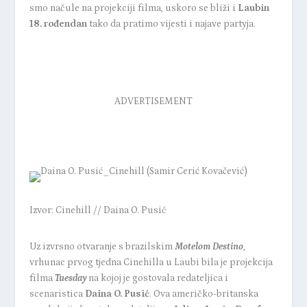
smo načule na projekciji filma, uskoro se bliži i
Laubin
18. rođendan
tako da pratimo vijesti i najave partyja.
ADVERTISEMENT
Izvor: Cinehill // Daina O. Pusić
Uz izvrsno otvaranje s brazilskim
Motelom Destino
,
vrhunac prvog tjedna Cinehilla u Laubi bila je projekcija
filma
Tuesday
na kojoj je gostovala redateljica i
scenaristica
Daina O. Pusić
. Ova američko-britanska