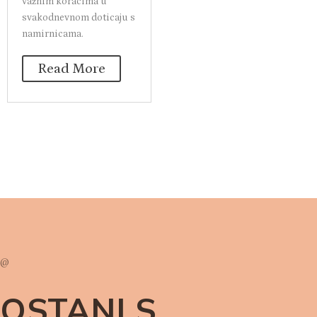
poslovnom sektoru
sreća...
nastane 286.379 tona
otpada od hrane. Kako
Read More
bismo smanjili ovaj
negativan trend, treba
početi s malim, ali
važnim koracima u
svakodnevnom doticaju s
namirnicama.
Read More