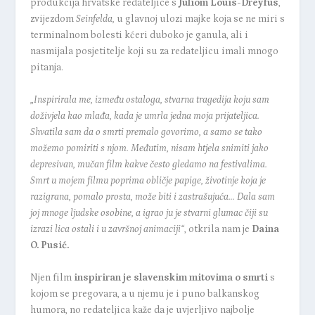
produkcija hrvatske redateljice s
Juliom Louis-Dreyfus
,
zvijezdom
Seinfelda,
u glavnoj ulozi majke koja se ne miri s
terminalnom bolesti kćeri duboko je ganula, ali i
nasmijala posjetitelje koji su za redateljicu imali mnogo
pitanja.
„Inspirirala me, između ostaloga, stvarna tragedija koju sam
doživjela kao mlađa, kada je umrla jedna moja prijateljica.
Shvatila sam da o smrti premalo govorimo, a samo se tako
možemo pomiriti s njom. Međutim, nisam htjela snimiti jako
depresivan, mučan film kakve često gledamo na festivalima.
Smrt u mojem filmu poprima obličje papige, životinje koja je
razigrana, pomalo prosta, može biti i zastrašujuća… Dala sam
joj mnoge ljudske osobine, a igrao ju je stvarni glumac čiji su
izrazi lica ostali i u završnoj animaciji“
, otkrila nam je
Daina
O. Pusić.
Njen film
inspiriran je slavenskim mitovima o smrti
s
kojom se pregovara, a u njemu je i puno balkanskog
humora, no redateljica kaže da je uvjerljivo najbolje