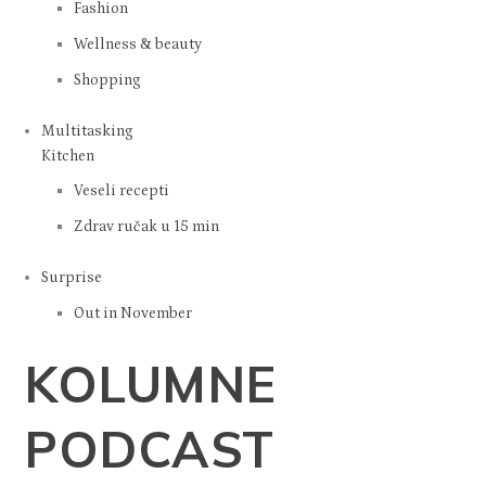
Networking
Multitasking
Održivost
Style
Fashion
Wellness & beauty
Shopping
Multitasking
Kitchen
Veseli recepti
Zdrav ručak u 15 min
Surprise
Out in November