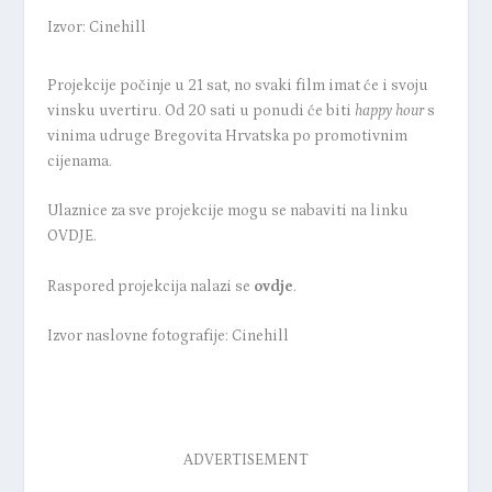
Izvor: Cinehill
Projekcije počinje u 21 sat, no svaki film imat će i svoju
vinsku uvertiru. Od 20 sati u ponudi će biti
happy hour
s
vinima udruge Bregovita Hrvatska po promotivnim
cijenama.
Ulaznice za sve projekcije mogu se nabaviti na
linku
OVDJE.
Raspored projekcija nalazi se
ovdje
.
Izvor naslovne fotografije: Cinehill
ADVERTISEMENT