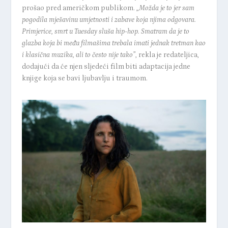
prošao pred američkom publikom.
„Možda je to jer sam
pogodila mješavinu umjetnosti i zabave koja njima odgovara.
Primjerice, smrt u
Tuesday
sluša hip-hop. Smatram da je to
glazba koja bi među filmašima trebala imati jednak tretman kao
i klasična muzika, ali to često nije tako”
, rekla je redateljica,
dodajući da će njen sljedeći film biti adaptacija jedne
knjige koja se bavi ljubavlju i traumom.