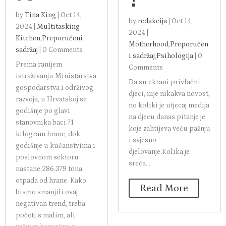
NOVI
ŠNJU
RUČA
DJECU
K
?
PREVIOUS
by
Tina King
|
Oct 14,
by
redakcija
|
Oct 14,
2024
|
Multitasking
2024
|
Kitchen
,
Preporučeni
Motherhood
,
Preporučen
sadržaj
|
0 Comments
i sadržaj
,
Psihologija
|
0
Prema ranijem
Comments
istraživanju Ministarstva
Da su ekrani privlačni
gospodarstva i održivog
djeci, nije nikakva novost,
razvoja, u Hrvatskoj se
no koliki je utjecaj medija
godišnje po glavi
na djecu danas pitanje je
stanovnika baci 71
koje zahtijeva veću pažnju
kilogram hrane, dok
i svjesno
godišnje u kućanstvima i
djelovanje.Kolika je