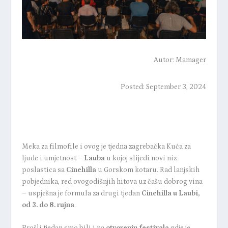
Autor:
Mamager
Posted: September 3, 2024
Meka za filmofile i ovog je tjedna zagrebačka Kuća za
ljude i umjetnost –
Lauba
u kojoj slijedi novi niz
poslastica sa
Cinehilla
u Gorskom kotaru. Rad lanjskih
pobjednika, red ovogodišnjih hitova uz čašu dobrog vina
– uspješna je formula za drugi tjedan
Cinehilla u Laubi,
od 3. do 8. rujna
.