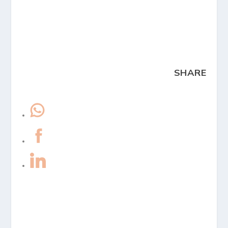
SHARE
cinehill
događanja