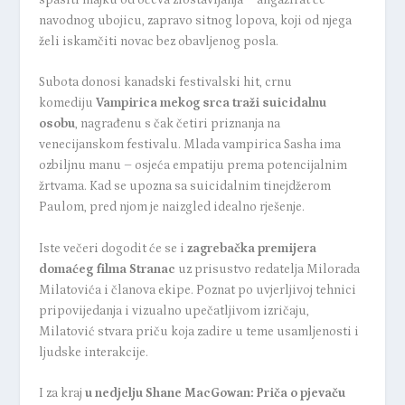
navodnog ubojicu, zapravo sitnog lopova, koji od njega
želi iskamčiti novac bez obavljenog posla.
Subota donosi kanadski festivalski hit, crnu
komediju
Vampirica mekog srca traži suicidalnu
osobu
, nagrađenu s čak četiri priznanja na
venecijanskom festivalu. Mlada vampirica Sasha ima
ozbiljnu manu – osjeća empatiju prema potencijalnim
žrtvama. Kad se upozna sa suicidalnim tinejdžerom
Paulom, pred njom je naizgled idealno rješenje.
Iste večeri dogodit će se i
zagrebačka premijera
domaćeg filma
Stranac
uz prisustvo redatelja Milorada
Milatovića i članova ekipe. Poznat po uvjerljivoj tehnici
pripovijedanja i vizualno upečatljivom izričaju,
Milatović stvara priču koja zadire u teme usamljenosti i
ljudske interakcije.
I za kraj
u nedjelju
Shane MacGowan: Priča o pjevaču