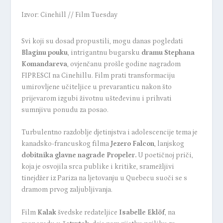
Izvor: Cinehill // Film Tuesday
Svi koji su dosad propustili, mogu danas pogledati
Blaginu pouk
u
, intrigantnu bugarsku
dramu Stephana
Komandareva
, ovjenčanu prošle godine nagradom
FIPRESCI na Cinehillu. Film prati transformaciju
umirovljene učiteljice u prevaranticu nakon što
prijevarom izgubi životnu ušteđevinu i prihvati
sumnjivu ponudu za posao.
Turbulentno razdoblje djetinjstva i adolescencije tema je
kanadsko-francuskog filma
Jezero Falcon
, lanjskog
dobitnika glavne nagrade Propeler.
U poetičnoj priči,
koja je osvojila srca publike i kritike, sramežljivi
tinejdžer iz Pariza na ljetovanju u Quebecu suoči se s
dramom prvog zaljubljivanja.
Film
Kalak
švedske redateljice
Isabelle Eklöf
, na