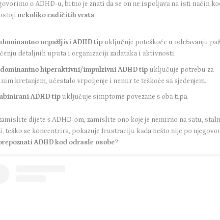
ovorimo o ADHD-u, bitno je znati da se on ne ispoljava na isti način ko
ostoji
nekoliko različitih vrsta
.
dominantno nepažljivi ADHD tip
uključuje poteškoće u održavanju paž
ćenju detaljnih uputa i organizaciji zadataka i aktivnosti.
dominantno hiperaktivni/impulzivni ADHD tip
uključuje potrebu za
lnim kretanjem, učestalo vrpoljenje i nemir te teškoće sa sjedenjem.
mbinirani ADHD
tip
uključuje simptome povezane s oba tipa.
zamislite dijete s ADHD-om, zamislite ono koje je nemirno na satu, stal
i, teško se koncentrira, pokazuje frustraciju kada nešto nije po njegovo
prepoznati ADHD kod odrasle osobe
?