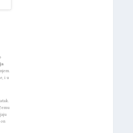
)
o
ja
anjem.
, i u
atak.
nečemu
jaju
e on