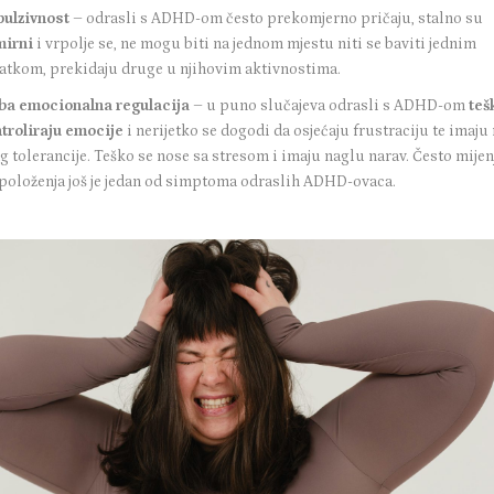
ulzivnost
– odrasli s ADHD-om često prekomjerno pričaju, stalno su
mirni
i vrpolje se, ne mogu biti na jednom mjestu niti se baviti jednim
atkom, prekidaju druge u njihovim aktivnostima.
ba emocionalna regulacija
– u puno slučajeva odrasli s ADHD-om
teš
troliraju emocije
i nerijetko se dogodi da osjećaju frustraciju te imaju
g tolerancije. Teško se nose sa stresom i imaju naglu narav. Često mijen
položenja još je jedan od simptoma odraslih ADHD-ovaca.