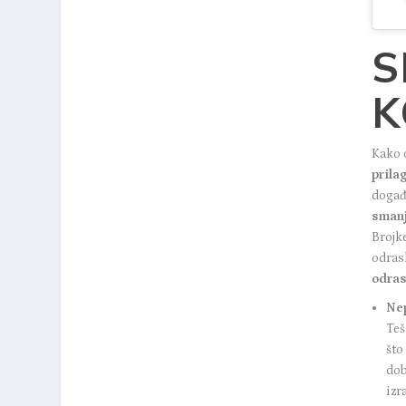
S
K
Kako 
prila
događa
smanj
Brojk
odras
odras
Ne
Teš
što
dob
izr