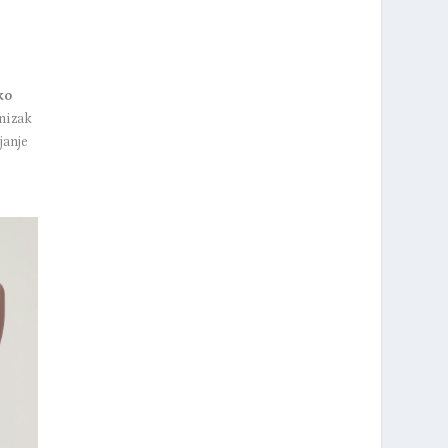
ko
 nizak
janje