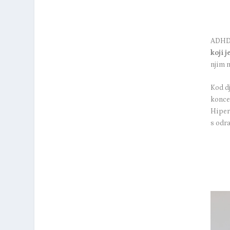
ADHD
koji 
njim 
Kod dj
konce
Hiper
s odr