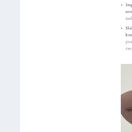
Imp
ne
zad
Sla
kon
pra
ras