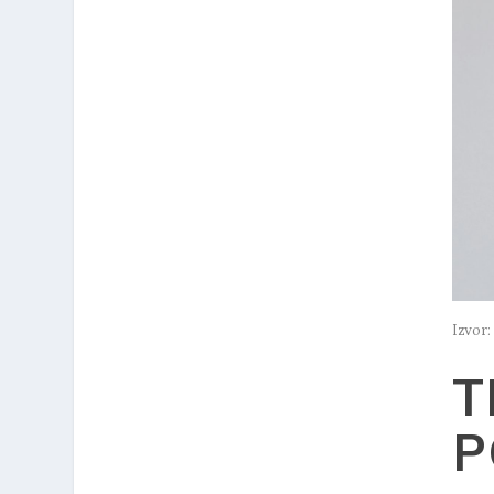
Izvor:
T
P