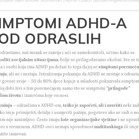
Objavu dijeli Brooke Schnittman | ADHD Coach (@coachingwithbrooke
IMPTOMI ADHD-A
OD ODRASLIH
odrastamo, naš mozak se razvija i uči se samokontroli, učimo kako se
goditi socijalnim situacijama
, bolje se prilagođavamo okolini. Sve se t
 i osobi koja ima ADHD pa dolazi to toga da joj se
simptomi poremeća
uju
, ali ne i nestaju. Istraživanja pokazuju da ADHD ne nestaje s odrast
e govore svoje –
50 do 80%
djece koja je u mladosti pokazivala simptome
loj dobi živi s tim poremećajem, samo što se simptomi
“prilagode”
lom životu
i izazovima koje on nosi.
pažnja
– odraslima s ADHD-om,
teško je započeti, ali i završiti
neki zad
ko im je primijetiti detalje i usmjeriti pažnju, pogotovo ako se radi o 
 im nije zanimljivo. Često imaju
loše organizacijske vještine
i ne upravl
ro s vremenom. ADHD-ovci nemaju sposobnost
multitaskinga
ili im j
azito izazovan.