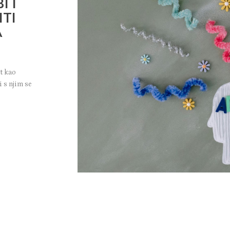
 I
ITI
A
t kao
i s njim se