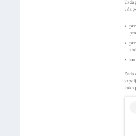
Kada g
i da p
pre
pra
pre
sta
ko
Kada 
vrpolj
kako