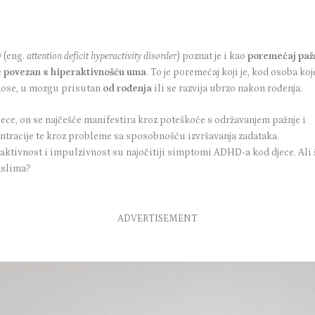
 (eng.
attention deficit hyperactivity disorder
) poznat je i kao
poremećaj paž
je povezan s hiperaktivnošću uma
. To je poremećaj koji je, kod osoba koj
nose, u mozgu prisutan
od rođenja
ili se razvija ubrzo nakon rođenja.
ece, on se najčešće manifestira kroz poteškoće s održavanjem pažnje i
ntracije te kroz probleme sa sposobnošću izvršavanja zadataka.
aktivnost i impulzivnost
su najočitiji simptomi ADHD-a kod djece. Ali š
aslima?
ADVERTISEMENT