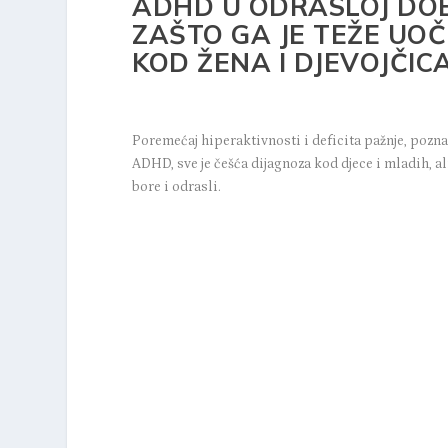
ADHD U ODRASLOJ DOBI
ZAŠTO GA JE TEŽE UOČ
KOD ŽENA I DJEVOJČIC
Poremećaj hiperaktivnosti i deficita pažnje, pozna
ADHD, sve je češća dijagnoza kod djece i mladih, al
bore i odrasli.