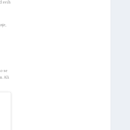
d svih
nje,
no se
m. Ali