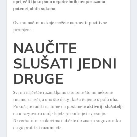
spriječiti jako puno nepotrebnih nesporazuma i
potencijalnih sukoba
.
Ovo su načini uz koje možete napraviti pozitivne
promjene.
NAUČITE
SLUŠATI JEDNI
DRUGE
Svi mi najčešće razmišljamo o onome što mi nekome
imamo za reći, a ono što drugi kažu čujemo s pola uha.
Pokušajte raditi na tome da postanete
aktivniji slušatelj
i
da u razgovoru sudjelujete prisutnije i svjesnije.
Neverbalnim znakovima dat ćete do znanja sugovorniku
da ga pratite i razumijete.