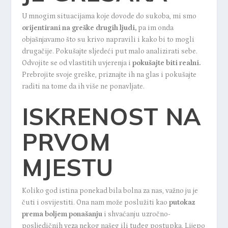
U mnogim situacijama koje dovode do sukoba, mi smo
orijentirani na greške drugih ljudi,
pa im onda
objašnjavamo što su krivo napravili i kako bi to mogli
drugačije. Pokušajte sljedeći put malo analizirati sebe.
Odvojite se od vlastitih uvjerenja i
pokušajte biti realni.
Prebrojite svoje greške, priznajte ih na glas i pokušajte
raditi na tome da ih više ne ponavljate.
ISKRENOST NA
PRVOM
MJESTU
Koliko god istina ponekad bila bolna za nas, važno ju je
čuti i osvijestiti. Ona nam može poslužiti kao
putokaz
prema boljem ponašanju
i shvaćanju uzročno-
posljedičnih veza nekog našeg ili tuđeg postupka. Lijepo