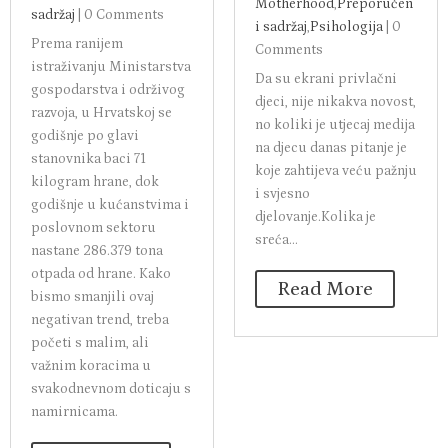
Motherhood
,
Preporučen
sadržaj
|
0 Comments
i sadržaj
,
Psihologija
|
0
Prema ranijem
Comments
istraživanju Ministarstva
Da su ekrani privlačni
gospodarstva i održivog
djeci, nije nikakva novost,
razvoja, u Hrvatskoj se
no koliki je utjecaj medija
godišnje po glavi
na djecu danas pitanje je
stanovnika baci 71
koje zahtijeva veću pažnju
kilogram hrane, dok
i svjesno
godišnje u kućanstvima i
djelovanje.Kolika je
poslovnom sektoru
sreća...
nastane 286.379 tona
otpada od hrane. Kako
Read More
bismo smanjili ovaj
negativan trend, treba
početi s malim, ali
važnim koracima u
svakodnevnom doticaju s
namirnicama.