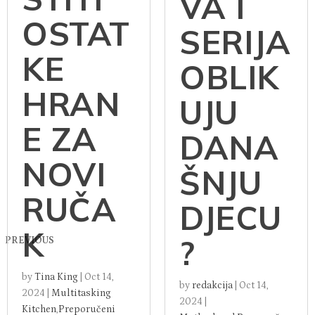
VA I
OSTAT
SERIJA
KE
OBLIK
HRAN
UJU
E ZA
DANA
NOVI
ŠNJU
RUČA
DJECU
K
?
PREVIOUS
by
Tina King
|
Oct 14,
by
redakcija
|
Oct 14,
2024
|
Multitasking
2024
|
Kitchen
,
Preporučeni