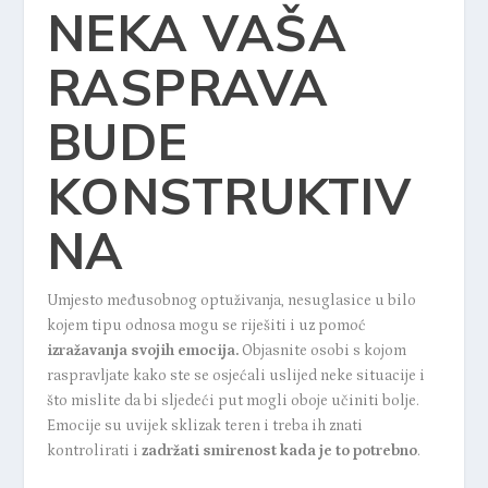
NEKA VAŠA
RASPRAVA
BUDE
KONSTRUKTIV
NA
Umjesto međusobnog optuživanja, nesuglasice u bilo
kojem tipu odnosa mogu se riješiti i uz pomoć
izražavanja svojih emocija.
Objasnite osobi s kojom
raspravljate kako ste se osjećali uslijed neke situacije i
što mislite da bi sljedeći put mogli oboje učiniti bolje.
Emocije su uvijek sklizak teren i treba ih znati
kontrolirati i
zadržati smirenost kada je to potrebno
.