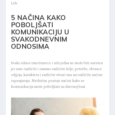
Life
5 NAČINA KAKO
POBOLJŠATI
KOMUNIKACIJU U
SVAKODNEVNIM
ODNOSIMA
Svaki odnos ima trzavice i niti jedan ne može biti savršen
jer smo različiti i imamo različite želje, potrebe, obrasce
odgoja, karaktera i različite stvari nas na različite načine
ispunjavaju. Međutim, postoje načini kako se
komunikacija može poboljšati na dnevnoj bazi.