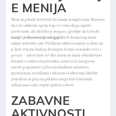
E MENIJA
Meni za piknik treba biti što manje kompliciran. Naravno
da ćete odabrati opcije koje vi i vaša ekipa najviše
preferirate, ali ukoliko je moguće, gledajte da to budu
manji i jednostavniji zalogajčići
ili hrana koja može
stajati nekoliko sati. Prilikom odabira uzmite u obzir da
je ljeto vrijeme kada je dostupno brojno sezonsko voće i
povrće – iskoristite to! Ako zaista ne znate otkuda biste
krenuli s odabirom jelovnika, osim voća, zasigurno
nećete pogriješiti s pilećom hladnom salatom s
tjesteninom, tortillama i zdravim sendvičima. Idealni
prijedlozi za pića na pikniku mogu biti limunada,
infuzirana voda i svježe cjeđeni sokovi.
ZABAVNE
AKTIVNOSTI