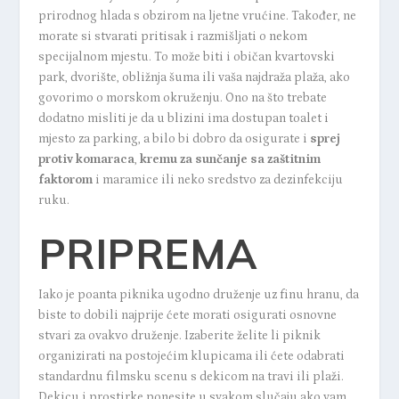
prirodnog hlada s obzirom na ljetne vrućine. Također, ne
morate si stvarati pritisak i razmišljati o nekom
specijalnom mjestu. To može biti i običan kvartovski
park, dvorište, obližnja šuma ili vaša najdraža plaža, ako
govorimo o morskom okruženju. Ono na što trebate
dodatno misliti je da u blizini ima dostupan toalet i
mjesto za parking, a bilo bi dobro da osigurate i
sprej
protiv komaraca
,
kremu za sunčanje sa zaštitnim
faktorom
i maramice ili neko sredstvo za dezinfekciju
ruku.
PRIPREMA
Iako je poanta piknika ugodno druženje uz finu hranu, da
biste to dobili najprije ćete morati osigurati osnovne
stvari za ovakvo druženje. Izaberite želite li piknik
organizirati na postojećim klupicama ili ćete odabrati
standardnu filmsku scenu s dekicom na travi ili plaži.
Dekicu i prostirke ponesite u svakom slučaju ako vam