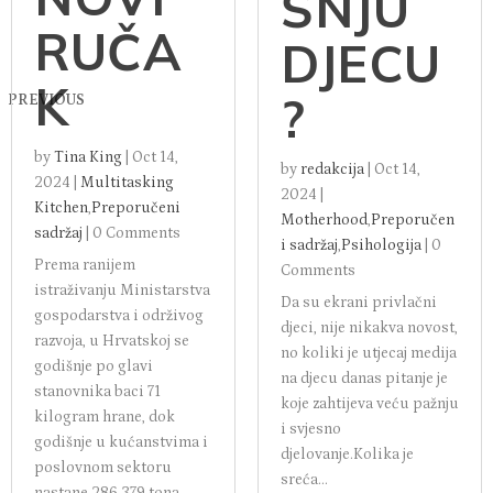
ŠNJU
RUČA
DJECU
K
?
PREVIOUS
by
Tina King
|
Oct 14,
by
redakcija
|
Oct 14,
2024
|
Multitasking
2024
|
Kitchen
,
Preporučeni
Motherhood
,
Preporučen
sadržaj
|
0 Comments
i sadržaj
,
Psihologija
|
0
Prema ranijem
Comments
istraživanju Ministarstva
Da su ekrani privlačni
gospodarstva i održivog
djeci, nije nikakva novost,
razvoja, u Hrvatskoj se
no koliki je utjecaj medija
godišnje po glavi
na djecu danas pitanje je
stanovnika baci 71
koje zahtijeva veću pažnju
kilogram hrane, dok
i svjesno
godišnje u kućanstvima i
djelovanje.Kolika je
poslovnom sektoru
sreća...
nastane 286.379 tona