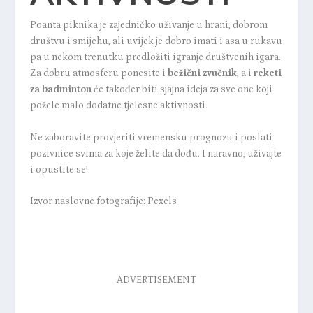
Poanta piknika je zajedničko uživanje u hrani, dobrom
društvu i smijehu, ali uvijek je dobro imati i asa u rukavu
pa u nekom trenutku predložiti igranje društvenih igara.
Za dobru atmosferu ponesite i
bežični zvučnik
, a i
reketi
za badminton
će također biti sjajna ideja za sve one koji
požele malo dodatne tjelesne aktivnosti.
Ne zaboravite provjeriti vremensku prognozu i poslati
pozivnice svima za koje želite da dođu. I naravno, uživajte
i opustite se!
Izvor naslovne fotografije: Pexels
ADVERTISEMENT