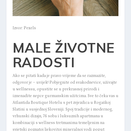
Izvor: Pexels
MALE ŽIVOTNE
RADOSTI
Ako se pitati kada je pravo vrijeme da se razmazite,
odgovor je – uvijek! Pobjegnite od svakodnevice, uživajte
u wellnessu, opustite se u prekrasnoj prirodi i
iznenadite nepce gurmanskim užitcima. Sve to čeka vas u
Atlantida Boutique Hotelu
s pet zvjezdica u Rogaškoj
Slatini u susjednoj Sloveniji. Spoj tradicije i modernog,
vrhunski dizajn, 76 soba i luksuznih apartmana u
kombinaciji s wellness tretmanima temeljenim na
svjetski poznatoj ljekovitoj mineralnoj vodi poput