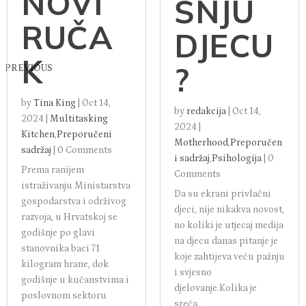
NOVI
ŠNJU
RUČA
DJECU
K
?
PREVIOUS
by
Tina King
|
Oct 14,
by
redakcija
|
Oct 14,
2024
|
Multitasking
2024
|
Kitchen
,
Preporučeni
Motherhood
,
Preporučen
sadržaj
|
0 Comments
i sadržaj
,
Psihologija
|
0
Prema ranijem
Comments
istraživanju Ministarstva
Da su ekrani privlačni
gospodarstva i održivog
djeci, nije nikakva novost,
razvoja, u Hrvatskoj se
no koliki je utjecaj medija
godišnje po glavi
na djecu danas pitanje je
stanovnika baci 71
koje zahtijeva veću pažnju
kilogram hrane, dok
i svjesno
godišnje u kućanstvima i
djelovanje.Kolika je
poslovnom sektoru
sreća...