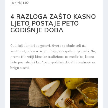
Health
|
Life
4 RAZLOGA ZAŠTO KASNO
LJETO POSTAJE PETO
GODIŠNJE DOBA
Godišnji odmori su gotovi, život se s obale seli na
kontinent, obaveze se gomilaju, a raspoloženje pada. No,
prema filozofiji kineske tradicionalne medicine, kasno
ljeto poznato je i kao “peto godišnje doba” i idealno je za
brigu o sebi.