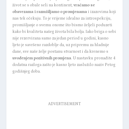
život se s obale seli na kontinent,
vraćamo se
obavezama i razmišljamo o promjenama
i izazovima koji
nas tek očekuju. To je vrijeme idealno za introspekciju,
promišljanje o svemu onome što bismo željeli poduzeti
kako bi kvaliteta našeg života bila bolja. Iako briga o sebi
nije rezervirana samo za jedan period u godini, kasno
ljeto je savršeno razdoblje da, uz pripremu za hladnije
dane, sve naše želje postanu stvarnost i da krenemo s
uvođenjem pozitivnih promjena
. U nastavku pronađite 4
dodatna razloga zašto je kasno ljeto zaslužilo naziv Petog
godišnjeg doba.
ADVERTISEMENT